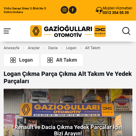
Müşteri Hizmetleri
Yıldız Sanayi Sitesi 3.Blok No:5
0312 354 55 39
Ostim/Ankara
Anasayfa
Araçlar
Dacia
Logan
Alt Takım
Logan
Alt Takım
Logan Çıkma Parça Çıkma Alt Takım Ve Yedek
Parçaları
Renault ve Dacia Çıkma Yedek Parçalar İçin
Bizi Arayın!