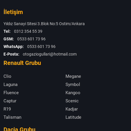
İletişim
Yıldız Sanayi Sitesi 3.Blok No:5 Ostim/Ankara
Tel:
0312 354 55 39
GSM:
0533 601 73 96
WhatsApp:
0533 601 73 96
E-Posta:
otogaziogullari@hotmail.com
Renault Grubu
Clio
Megane
Laguna
Symbol
Fluence
Kangoo
Captur
Scenic
R19
Kadjar
Talisman
Latitude
Dacia Grubu