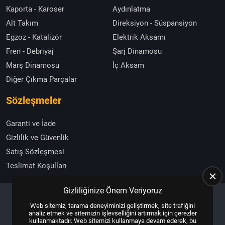
Kaporta - Karoser
Aydınlatma
Alt Takım
Direksiyon - Süspansiyon
Egzoz - Katalizör
Elektrik Aksamı
Fren - Debriyaj
Şarj Dinamosu
Marş Dinamosu
İç Aksam
Diğer Çıkma Parçalar
Sözleşmeler
Garanti ve İade
Gizlilik ve Güvenlik
Satış Sözleşmesi
Teslimat Koşulları
Gizliliğinize Önem Veriyoruz
Web sitemiz, tarama deneyiminizi geliştirmek, site trafiğini
Copyright © 2025, All Right Reserved
US YAZILIM
analiz etmek ve sitemizin işlevselliğini artırmak için çerezler
kullanmaktadır. Web sitemizi kullanmaya devam ederek, bu