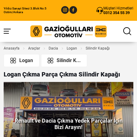
Müşteri Hizmetleri
Yıldız Sanayi Sitesi 3.Blok No:5
0312 354 55 39
Ostim/Ankara
Anasayfa
Araçlar
Dacia
Logan
Silindir Kapağı
Logan
Silindir K...
Logan Çıkma Parça Çıkma Silindir Kapağı
Renault ve Dacia Çıkma Yedek Parçalar İçin
Bizi Arayın!