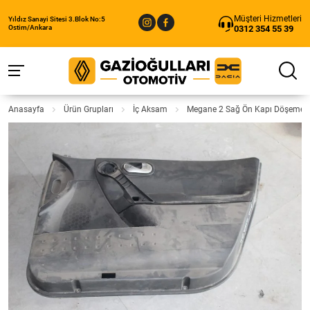
Müşteri Hizmetleri
Yıldız Sanayi Sitesi 3.Blok No:5
0312 354 55 39
Ostim/Ankara
Anasayfa
Ürün Grupları
İç Aksam
Megane 2 Sağ Ön Kapı Döşemesi 