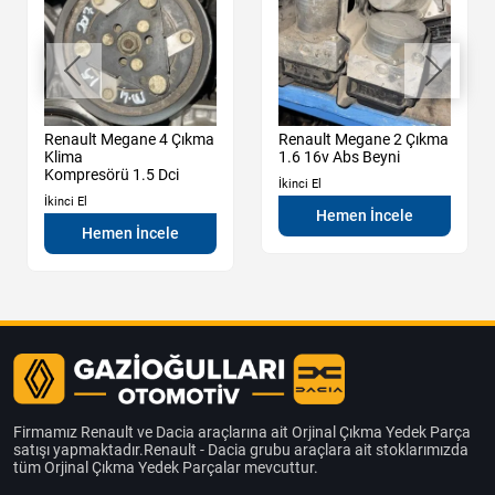
Renault Megane 4 Çıkma
Renault Megane 2 Çıkma
Klima
1.6 16v Abs Beyni
Kompresörü 1.5 Dci
İkinci El
İkinci El
Hemen İncele
Hemen İncele
Firmamız Renault ve Dacia araçlarına ait Orjinal Çıkma Yedek Parça
satışı yapmaktadır.Renault - Dacia grubu araçlara ait stoklarımızda
tüm Orjinal Çıkma Yedek Parçalar mevcuttur.