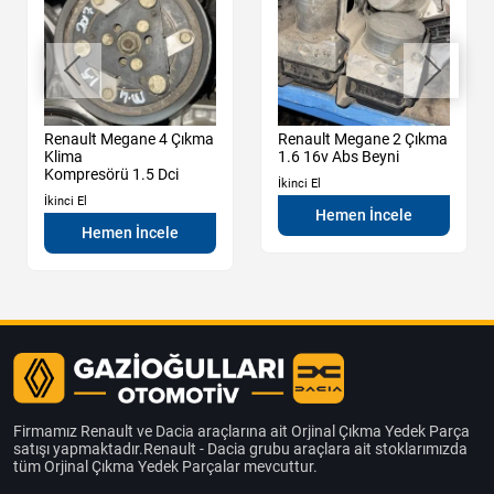
Renault Megane 4 Çıkma
Renault Megane 2 Çıkma
Klima
1.6 16v Abs Beyni
Kompresörü 1.5 Dci
İkinci El
İkinci El
Hemen İncele
Hemen İncele
Firmamız Renault ve Dacia araçlarına ait Orjinal Çıkma Yedek Parça
satışı yapmaktadır.Renault - Dacia grubu araçlara ait stoklarımızda
tüm Orjinal Çıkma Yedek Parçalar mevcuttur.