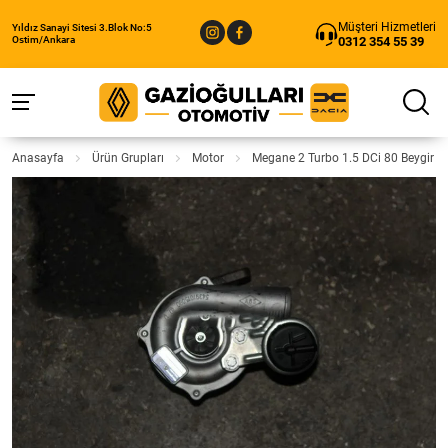
Müşteri Hizmetleri
Yıldız Sanayi Sitesi 3.Blok No:5
0312 354 55 39
Ostim/Ankara
Anasayfa
Ürün Grupları
Motor
Megane 2 Turbo 1.5 DCi 80 Beygir Ç