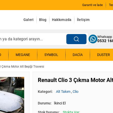
Garanti ve İade
Te
Galeri
Blog
Hakkımızda
İletişim
Whatsapp
0532 16
O
MEGANE
SYMBOL
DACIA
DUSTER
3 Çıkma Motor Alt Beşiği Traversi
Renault Clio 3 Çıkma Motor Alt
Kategori:
Alt Takım
,
Clio
Durumu:
İkinci El
Stok Durumu:
Stokta Var