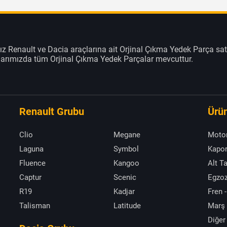
z Renault ve Dacia araçlarına ait Orjinal Çıkma Yedek Parça sat
klarımızda tüm Orjinal Çıkma Yedek Parçalar mevcuttur.
Renault Grubu
Ürün
Clio
Megane
Moto
Laguna
Symbol
Kapor
Fluence
Kangoo
Alt T
Captur
Scenic
Egzoz
R19
Kadjar
Fren -
Talisman
Latitude
Marş
Diğer