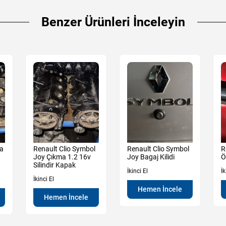
Benzer Ürünleri İnceleyin
ma
Renault Clio Symbol
Renault Clio Symbol
R
Joy Çıkma 1.2 16v
Joy Bagaj Kilidi
Ö
Silindir Kapak
İkinci El
İk
İkinci El
Hemen İncele
Hemen İncele