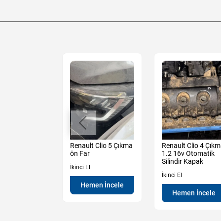
io 5 Çıkma
Renault Clio 5 Çıkma
Renault Clio 4 Çık
e Ön
ön Far
1.2 16v Otomatik
Kapağı
Silindir Kapak
İkinci El
İkinci El
Hemen İncele
en İncele
Hemen İncele