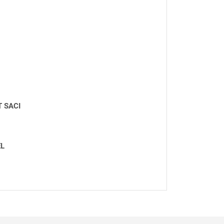
T SACI
EL