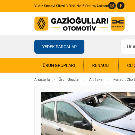
Yıldız Sanayi Sitesi 3.Blok No:5 Ostim/Ankara
YEDEK PARÇALAR
ÜRÜN GRUPLARI
RENAULT
CLI
Anasayfa
Ürün Grupları
Alt Takım
Renault Clio 