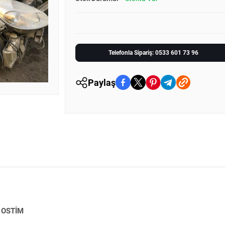
Telefonla Sipariş: 0533 601 73 96
Paylaş
 OSTİM