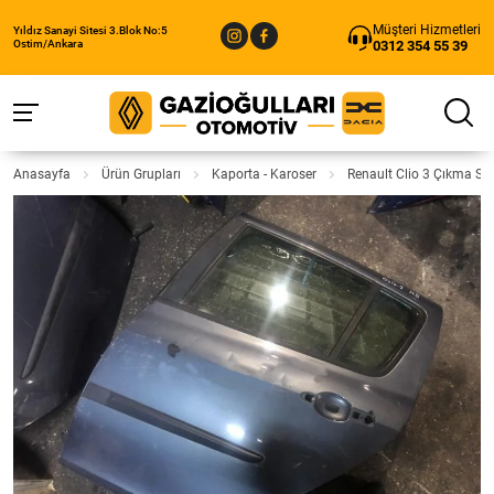
Müşteri Hizmetleri
Yıldız Sanayi Sitesi 3.Blok No:5
0312 354 55 39
Ostim/Ankara
Anasayfa
Ürün Grupları
Kaporta - Karoser
Renault Clio 3 Çıkma Sol 