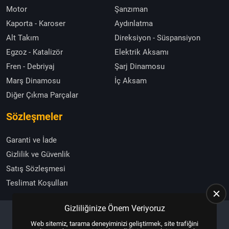
Motor
Şanzıman
Kaporta - Karoser
Aydınlatma
Alt Takım
Direksiyon - Süspansiyon
Egzoz - Katalizör
Elektrik Aksamı
Fren - Debriyaj
Şarj Dinamosu
Marş Dinamosu
İç Aksam
Diğer Çıkma Parçalar
Sözleşmeler
Garanti ve İade
Gizlilik ve Güvenlik
Satış Sözleşmesi
Teslimat Koşulları
Gizliliğinize Önem Veriyoruz
Web sitemiz, tarama deneyiminizi geliştirmek, site trafiğini
Copyright © 2025, All Right Reserved
US YAZILIM