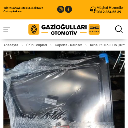
Müşteri Hizmetleri
Yıldız Sanayi Sitesi 3.Blok No:5
0312 354 55 39
Ostim/Ankara
Anasayfa
Ürün Grupları
Kaporta - Karoser
Renault Clio 3 Hb Çıkma