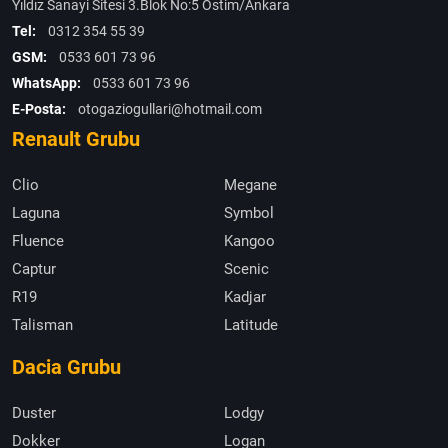
Yıldız Sanayi Sitesi 3.Blok No:5 Ostim/Ankara
Tel:
0312 354 55 39
GSM:
0533 601 73 96
WhatsApp:
0533 601 73 96
E-Posta:
otogaziogullari@hotmail.com
Renault Grubu
Clio
Megane
Laguna
Symbol
Fluence
Kangoo
Captur
Scenic
R19
Kadjar
Talisman
Latitude
Dacia Grubu
Duster
Lodgy
Dokker
Logan