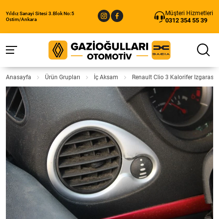
Müşteri Hizmetleri
Yıldız Sanayi Sitesi 3.Blok No:5
0312 354 55 39
Ostim/Ankara
Anasayfa
Ürün Grupları
İç Aksam
Renault Clio 3 Kalorifer Izgarası 