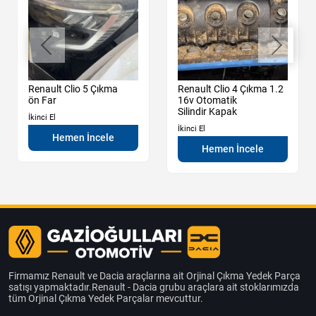
Renault Clio 5 Çıkma
Renault Clio 4 Çıkma 1.2
ön Far
16v Otomatik
Silindir Kapak
İkinci El
İkinci El
Hemen İncele
Hemen İncele
Firmamız Renault ve Dacia araçlarına ait Orjinal Çıkma Yedek Parça
satışı yapmaktadır.Renault - Dacia grubu araçlara ait stoklarımızda
tüm Orjinal Çıkma Yedek Parçalar mevcuttur.