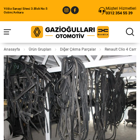
Müşteri Hizmetleri
Yıldız Sanayi Sitesi 3.Blok No:5
0312 354 55 39
Ostim/Ankara
Anasayfa
Ürün Grupları
Diğer Çıkma Parçalar
Renault Clio 4 Cam Fi