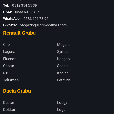
Tel:
0312 354 55 39
GSM:
0533 601 73 96
WhatsApp:
0533 601 73 96
E-Posta:
otogaziogullari@hotmail.com
Renault Grubu
Clio
Megane
Laguna
Symbol
Fluence
Kangoo
Captur
Scenic
R19
Kadjar
Talisman
Latitude
Dacia Grubu
Duster
Lodgy
Dokker
Logan