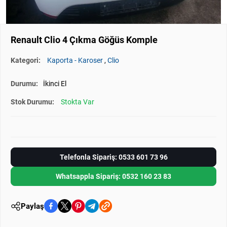
Renault Clio 4 Çıkma Göğüs Komple
Kategori:
Kaporta - Karoser
,
Clio
Durumu:
İkinci El
Stok Durumu:
Stokta Var
Telefonla Sipariş: 0533 601 73 96
Whatsappla Sipariş: 0532 160 23 83
Paylaş