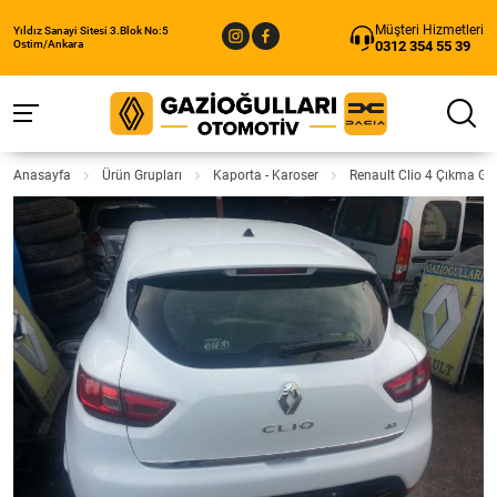
Müşteri Hizmetleri
Yıldız Sanayi Sitesi 3.Blok No:5
0312 354 55 39
Ostim/Ankara
Anasayfa
Ürün Grupları
Kaporta - Karoser
Renault Clio 4 Çıkma G