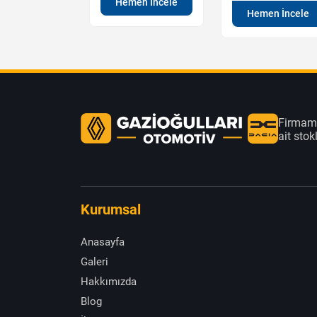
Hemen İncele
en İncele
Hemen İncele
Firmamı
ait sto
Kurumsal
Anasayfa
Galeri
Hakkımızda
Blog