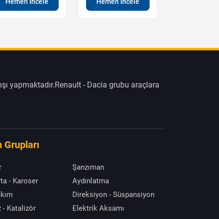
Hemen İncele
Hemen İncele
Hemen İn
ışı yapmaktadır.Renault - Dacia grubu araçlara
 Grupları
r
Şanzıman
ta - Karoser
Aydınlatma
akım
Direksiyon - Süspansiyon
 - Katalizör
Elektrik Aksamı