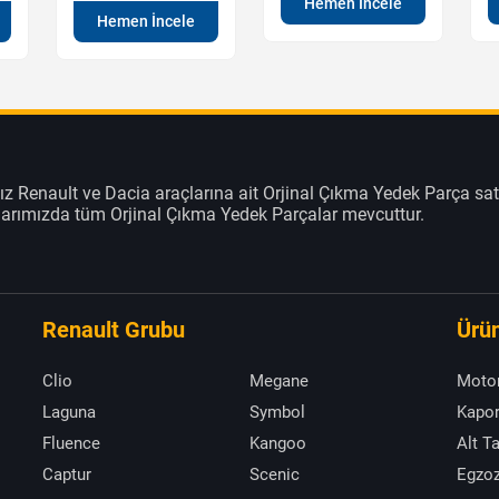
Hemen İncele
Hemen İncele
z Renault ve Dacia araçlarına ait Orjinal Çıkma Yedek Parça sat
klarımızda tüm Orjinal Çıkma Yedek Parçalar mevcuttur.
Renault Grubu
Ürün
Clio
Megane
Moto
Laguna
Symbol
Kapor
Fluence
Kangoo
Alt T
Captur
Scenic
Egzoz