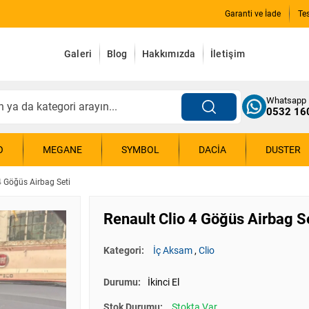
Garanti ve İade
Te
Galeri
Blog
Hakkımızda
İletişim
Whatsapp
0532 16
O
MEGANE
SYMBOL
DACIA
DUSTER
4 Göğüs Airbag Seti
Renault Clio 4 Göğüs Airbag S
Kategori:
İç Aksam
,
Clio
Durumu:
İkinci El
Stok Durumu:
Stokta Var