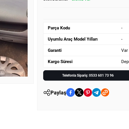
Parça Kodu
-
Uyumlu Araç Model Yılları
-
Garanti
Var
Kargo Süresi
Dep
Telefonla Sipariş: 0533 601 73 96
Paylaş