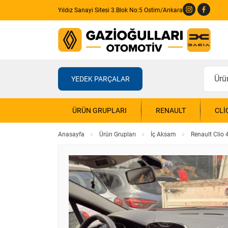
Yıldız Sanayi Sitesi 3.Blok No:5 Ostim/Ankara
YEDEK PARÇALAR
ÜRÜN GRUPLARI
RENAULT
CLI
Anasayfa
Ürün Grupları
İç Aksam
Renault Clio 