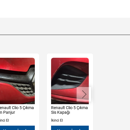
enault Clio 5 Çıkma
Renault Clio 5 Çıkma
Renault Clio 
n Panjur
Sis Kapağı
Kampana
inci El
İkinci El
İkinci El