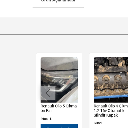
Sandero
Renault Clio 5 Çıkma
Renault Clio 4 Çık
y 3 Çıkma
ön Far
1.2 16v Otomatik
n
Silindir Kapak
İkinci El
öşemesi
İkinci El