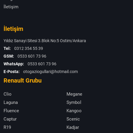
İletişim
İletişim
Yıldız Sanayi Sitesi 3.Blok No:5 Ostim/Ankara
Tel:
0312 354 55 39
GSM:
0533 601 73 96
WhatsApp:
0533 601 73 96
E-Posta:
otogaziogullari@hotmail.com
Renault Grubu
Clio
Megane
Laguna
Symbol
Fluence
Kangoo
Captur
Scenic
R19
Kadjar