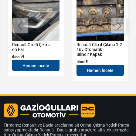
Renault Clio 5 Çıkma
Renault Clio 4 Çıkma 1.2
ön Far
16v Otomatik
Silindir Kapak
İkinci El
İkinci El
Hemen İncele
Hemen İncele
Firmamız Renault ve Dacia araçlarına ait Orjinal Çıkma Yedek Parça
satışı yapmaktadır.Renault - Dacia grubu araçlara ait stoklarımızda
tüm Orjinal Çıkma Yedek Parçalar mevcuttur.