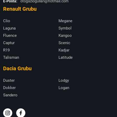
E-Posta:
otogaziogullari@hotmail.com
Renault Grubu
Clio
Megane
Laguna
Symbol
Fluence
Kangoo
Captur
Scenic
R19
Kadjar
Talisman
Latitude
Dacia Grubu
Duster
Lodgy
Dokker
Logan
Sandero