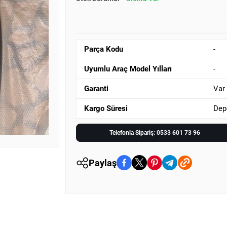
Parça Kodu
-
Uyumlu Araç Model Yılları
-
Garanti
Var
Kargo Süresi
Dep
Telefonla Sipariş: 0533 601 73 96
Paylaş