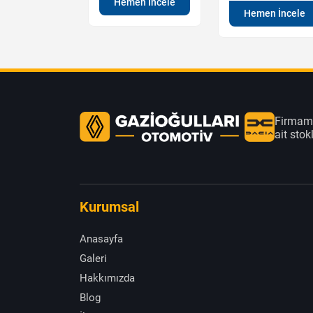
Hemen İncele
en İncele
Hemen İncele
Firmamı
ait sto
Kurumsal
Anasayfa
Galeri
Hakkımızda
Blog