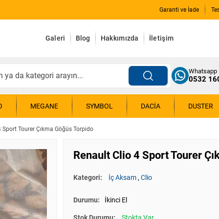
Garanti ve İade
Te
Galeri
Blog
Hakkımızda
İletişim
Whatsapp
0532 16
O
MEGANE
SYMBOL
DACIA
DUSTER
 4 Sport Tourer Çıkma Göğüs Torpido
Renault Clio 4 Sport Tourer Ç
Kategori:
İç Aksam
,
Clio
Durumu:
İkinci El
Stok Durumu:
Stokta Var