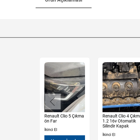
Sandero
Renault Clio 5 Çıkma
Renault Clio 4 Çık
y 3 Çıkma
ön Far
1.2 16v Otomatik
n
Silindir Kapak
İkinci El
öşemesi
İkinci El