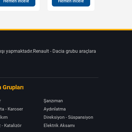
Hemen İncele
Hemen İncele
Hemen İn
ışı yapmaktadır.Renault - Dacia grubu araçlara
 Grupları
r
Şanzıman
ta - Karoser
Aydınlatma
akım
Direksiyon - Süspansiyon
 - Katalizör
Elektrik Aksamı