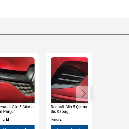
enault Clio 5 Çıkma
Renault Clio 5 Çıkma
Renault Clio 
n Panjur
Sis Kapağı
Kampana
inci El
İkinci El
İkinci El