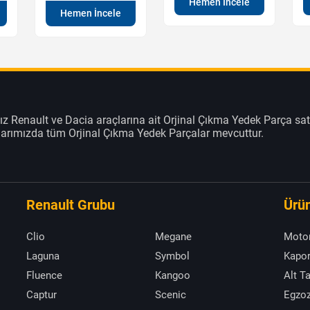
Hemen İncele
Hemen İncele
z Renault ve Dacia araçlarına ait Orjinal Çıkma Yedek Parça sat
klarımızda tüm Orjinal Çıkma Yedek Parçalar mevcuttur.
Renault Grubu
Ürün
Clio
Megane
Moto
Laguna
Symbol
Kapor
Fluence
Kangoo
Alt T
Captur
Scenic
Egzoz