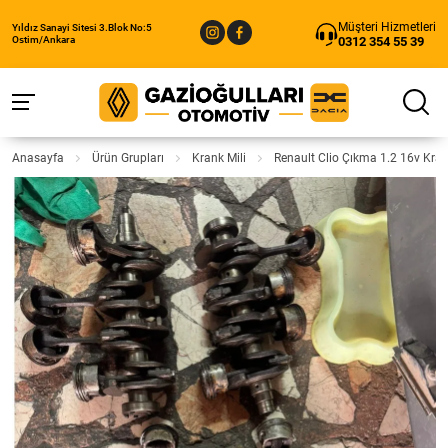
Müşteri Hizmetleri
Yıldız Sanayi Sitesi 3.Blok No:5
0312 354 55 39
Ostim/Ankara
Anasayfa
Ürün Grupları
Krank Mili
Renault Clio Çıkma 1.2 16v Kran