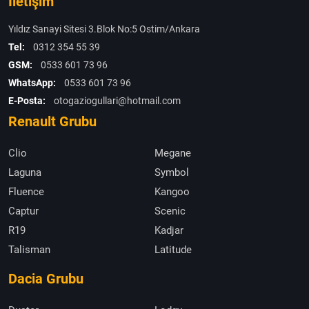
İletişim
Yıldız Sanayi Sitesi 3.Blok No:5 Ostim/Ankara
Tel:
0312 354 55 39
GSM:
0533 601 73 96
WhatsApp:
0533 601 73 96
E-Posta:
otogaziogullari@hotmail.com
Renault Grubu
Clio
Megane
Laguna
Symbol
Fluence
Kangoo
Captur
Scenic
R19
Kadjar
Talisman
Latitude
Dacia Grubu