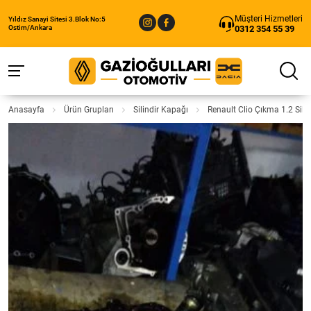
Müşteri Hizmetleri
Yıldız Sanayi Sitesi 3.Blok No:5
0312 354 55 39
Ostim/Ankara
Anasayfa
Ürün Grupları
Silindir Kapağı
Renault Clio Çıkma 1.2 Sili