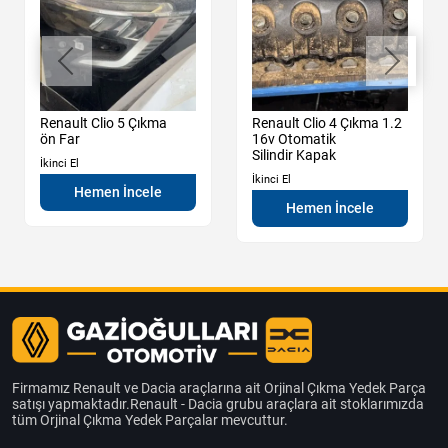
Renault Clio 5 Çıkma
Renault Clio 4 Çıkma 1.2
ön Far
16v Otomatik
Silindir Kapak
İkinci El
İkinci El
Hemen İncele
Hemen İncele
Firmamız Renault ve Dacia araçlarına ait Orjinal Çıkma Yedek Parça
satışı yapmaktadır.Renault - Dacia grubu araçlara ait stoklarımızda
tüm Orjinal Çıkma Yedek Parçalar mevcuttur.