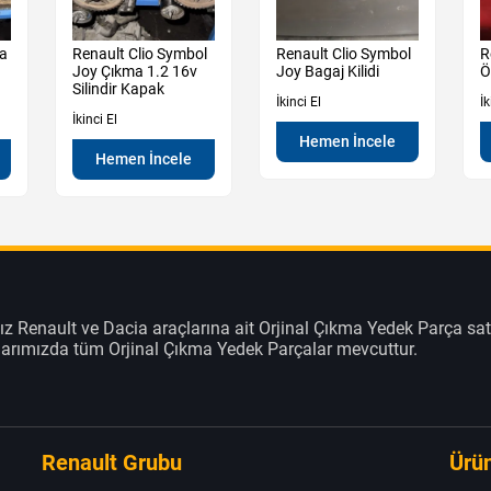
ma
Renault Clio Symbol
Renault Clio Symbol
R
Joy Çıkma 1.2 16v
Joy Bagaj Kilidi
Ö
Silindir Kapak
İkinci El
İk
İkinci El
Hemen İncele
Hemen İncele
z Renault ve Dacia araçlarına ait Orjinal Çıkma Yedek Parça sat
klarımızda tüm Orjinal Çıkma Yedek Parçalar mevcuttur.
Renault Grubu
Ürün