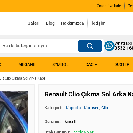
Garanti ve İade
Te
Galeri
Blog
Hakkımızda
İletişim
Whatsapp
0532 16
O
MEGANE
SYMBOL
DACIA
DUSTER
lt Clio Çıkma Sol Arka Kapı
Renault Clio Çıkma Sol Arka K
Kategori:
Kaporta - Karoser
,
Clio
Durumu:
İkinci El
Stok Durumu:
Stokta Var