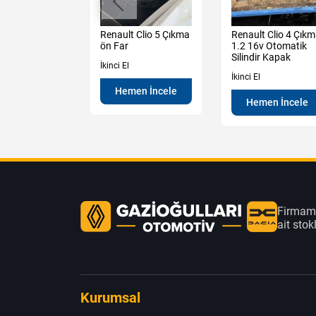
t Megane 2
Renault Clio 5 Çıkma
Renault Clio 4 Çık
Göğüs Demiri
ön Far
1.2 16v Otomatik
Silindir Kapak
İkinci El
İkinci El
en İncele
Hemen İncele
Hemen İncele
Firmamı
ait sto
Kurumsal