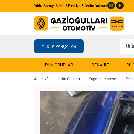
Yıldız Sanayi Sitesi 3.Blok No:5 Ostim/Ankara
YEDEK PARÇALAR
ÜRÜN GRUPLARI
RENAULT
CLI
Anasayfa
Ürün Grupları
Kaporta - Karoser
Renau