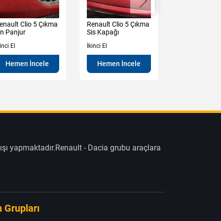
enault Clio 5 Çıkma
Renault Clio 5 Çıkma
Renault Clio 
n Panjur
Sis Kapağı
Kampana
inci El
İkinci El
İkinci El
Hemen İncele
Hemen İncele
Hemen İn
ışı yapmaktadır.Renault - Dacia grubu araçlara
 Grupları