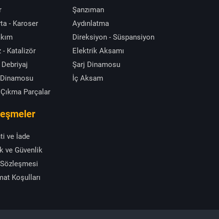
r
Şanzıman
ta - Karoser
Aydınlatma
akım
Direksiyon - Süspansiyon
 - Katalizör
Elektrik Aksamı
 Debriyaj
Şarj Dinamosu
 Dinamosu
İç Aksam
 Çıkma Parçalar
leşmeler
ti ve İade
ik ve Güvenlik
 Sözleşmesi
mat Koşulları