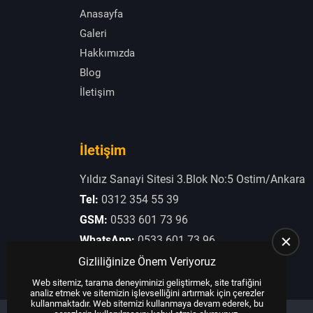
Anasayfa
Galeri
Hakkımızda
Blog
İletişim
İletişim
Yıldız Sanayi Sitesi 3.Blok No:5 Ostim/Ankara
Tel:
0312 354 55 39
GSM:
0533 601 73 96
WhatsApp:
0533 601 73 96
E-Posta:
otogaziogullari@hotmail.com
Gizliliğinize Önem Veriyoruz
Web sitemiz, tarama deneyiminizi geliştirmek, site trafiğini
analiz etmek ve sitemizin işlevselliğini artırmak için çerezler
kullanmaktadır. Web sitemizi kullanmaya devam ederek, bu