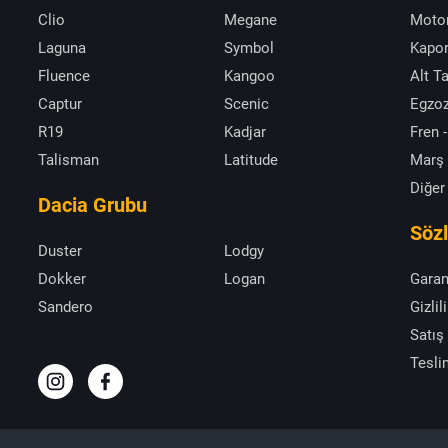
Clio
Megane
Moto
Laguna
Symbol
Kapor
Fluence
Kangoo
Alt T
Captur
Scenic
Egzoz
R19
Kadjar
Fren -
Talisman
Latitude
Marş
Diğer
Dacia Grubu
Söz
Duster
Lodgy
Dokker
Logan
Garan
Sandero
Gizlil
Satış
Tesli