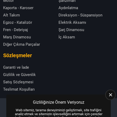
Motor
Şanzıman
Kaporta - Karoser
Aydınlatma
Alt Takım
Direksiyon - Süspansiyon
Egzoz - Katalizör
Elektrik Aksamı
Fren - Debriyaj
Şarj Dinamosu
Marş Dinamosu
İç Aksam
Diğer Çıkma Parçalar
Sözleşmeler
Garanti ve İade
Gizlilik ve Güvenlik
Satış Sözleşmesi
Teslimat Koşulları
Gizliliğinize Önem Veriyoruz
Web sitemiz, tarama deneyiminizi geliştirmek, site trafiğini
Copyright © 2025, All Right Reserved
US YAZILIM
analiz etmek ve sitemizin işlevselliğini artırmak için çerezler