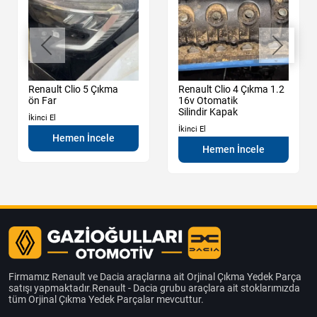
Renault Clio 5 Çıkma
Renault Clio 4 Çıkma 1.2
ön Far
16v Otomatik
Silindir Kapak
İkinci El
İkinci El
Hemen İncele
Hemen İncele
Firmamız Renault ve Dacia araçlarına ait Orjinal Çıkma Yedek Parça
satışı yapmaktadır.Renault - Dacia grubu araçlara ait stoklarımızda
tüm Orjinal Çıkma Yedek Parçalar mevcuttur.