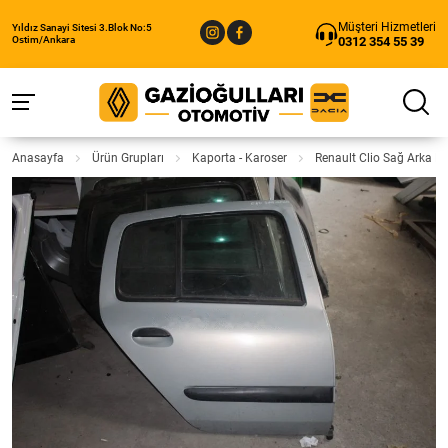
Müşteri Hizmetleri
Yıldız Sanayi Sitesi 3.Blok No:5
0312 354 55 39
Ostim/Ankara
Anasayfa
Ürün Grupları
Kaporta - Karoser
Renault Clio Sağ Arka Ka