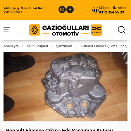
Müşteri Hizmetleri
Yıldız Sanayi Sitesi 3.Blok No:5
0312 354 55 39
Ostim/Ankara
Anasayfa
Ürün Grupları
Şanzıman
Renault Fluence Çıkma Edc Şa
Renault Fluence Çıkma Edc Şanzıman Kutusu