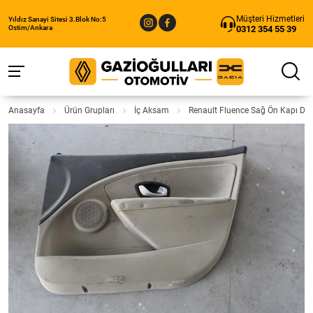
Müşteri Hizmetleri
Yıldız Sanayi Sitesi 3.Blok No:5
0312 354 55 39
Ostim/Ankara
Anasayfa
Ürün Grupları
İç Aksam
Renault Fluence Sağ Ön Kapı D