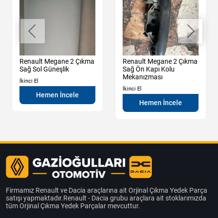
Renault Megane 2 Çıkma
Renault Megane 2 Çıkma
Sağ Sol Güneşlik
Sağ Ön Kapı Kolu
Mekanızması
İkinci El
İkinci El
Hemen İncele
Hemen İncele
Firmamız Renault ve Dacia araçlarına ait Orjinal Çıkma Yedek Parça
satışı yapmaktadır.Renault - Dacia grubu araçlara ait stoklarımızda
tüm Orjinal Çıkma Yedek Parçalar mevcuttur.