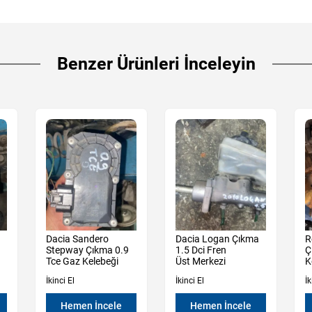
Benzer Ürünleri İnceleyin
Dacia Sandero
Dacia Logan Çıkma
R
Stepway Çıkma 0.9
1.5 Dci Fren
Ç
Tce Gaz Kelebeği
Üst Merkezi
K
İkinci El
İkinci El
İk
Hemen İncele
Hemen İncele