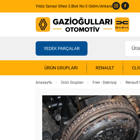
Yıldız Sanayi Sitesi 3.Blok No:5 Ostim/Ankara
YEDEK PARÇALAR
ÜRÜN GRUPLARI
RENAULT
CLI
Anasayfa
Ürün Grupları
Fren - Debriyaj
Renault 