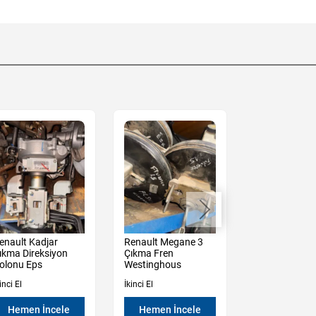
enault Kadjar
Renault Megane 3
Renault Kadja
ıkma Direksiyon
Çıkma Fren
Çıkma 1.5 Dci
olonu Eps
Westinghous
İleri Şanzıma
inci El
İkinci El
İkinci El
Hemen İncele
Hemen İncele
Hemen İn