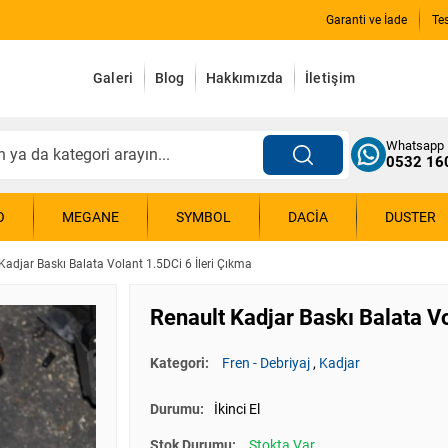
Garanti ve İade
Te
Galeri
Blog
Hakkımızda
İletişim
Whatsapp
0532 16
O
MEGANE
SYMBOL
DACIA
DUSTER
Kadjar Baskı Balata Volant 1.5DCi 6 İleri Çıkma
Renault Kadjar Baskı Balata Vo
Kategori:
Fren - Debriyaj
,
Kadjar
Durumu:
İkinci El
Stok Durumu:
Stokta Var