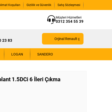
slimat Koşulları
Gizlilik ve Güvenlik
Satış Sözleşmesi
Müşteri Hizmetleri
0312 354 55 39
Orjinal Renault çıkma yedek parçaları içi
0 23 83
LOGAN
SANDERO
lant 1.5DCi 6 İleri Çıkma