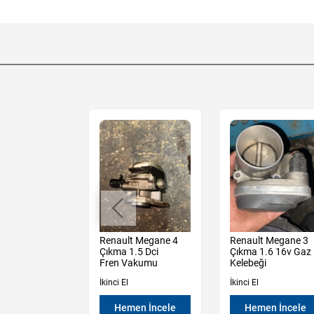
Sandero
Renault Megane 4
Renault Megane 3
y Çıkma 1.0
Çıkma 1.5 Dci
Çıkma 1.6 16v Gaz
omatik Volant
Fren Vakumu
Kelebeği
İkinci El
İkinci El
en İncele
Hemen İncele
Hemen İncele