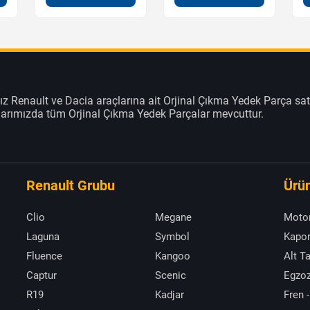
z Renault ve Dacia araçlarına ait Orjinal Çıkma Yedek Parça sat
klarımızda tüm Orjinal Çıkma Yedek Parçalar mevcuttur.
Renault Grubu
Ürün
Clio
Megane
Moto
Laguna
Symbol
Kapor
Fluence
Kangoo
Alt T
Captur
Scenic
Egzoz
R19
Kadjar
Fren -