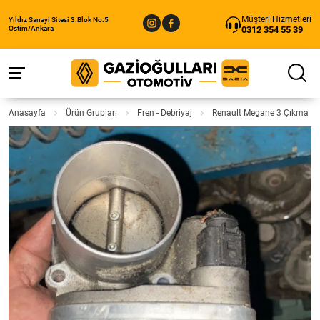
Müşteri Hizmetleri
Yıldız Sanayi Sitesi 3.Blok No:5
0312 354 55 39
Ostim/Ankara
Anasayfa
Ürün Grupları
Fren - Debriyaj
Renault Megane 3 Çıkma 1.