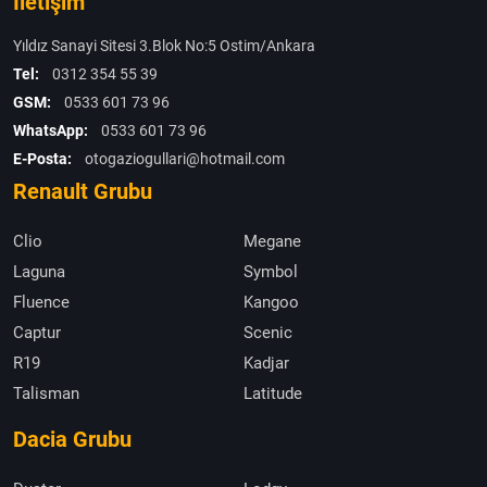
İletişim
Yıldız Sanayi Sitesi 3.Blok No:5 Ostim/Ankara
Tel:
0312 354 55 39
GSM:
0533 601 73 96
WhatsApp:
0533 601 73 96
E-Posta:
otogaziogullari@hotmail.com
Renault Grubu
Clio
Megane
Laguna
Symbol
Fluence
Kangoo
Captur
Scenic
R19
Kadjar
Talisman
Latitude
Dacia Grubu