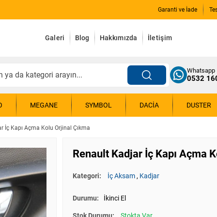
Garanti ve İade
Te
Galeri
Blog
Hakkımızda
İletişim
Whatsapp
0532 16
O
MEGANE
SYMBOL
DACIA
DUSTER
ar İç Kapı Açma Kolu Orjinal Çıkma
Renault Kadjar İç Kapı Açma K
Kategori:
İç Aksam
,
Kadjar
Durumu:
İkinci El
Stok Durumu:
Stokta Var