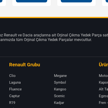
z Renault ve Dacia araçlarına ait Orjinal Çıkma Yedek Parça sat
klarımızda tüm Orjinal Çıkma Yedek Parçalar mevcuttur.
Renault Grubu
Ürün
Clio
Megane
Moto
Laguna
Symbol
Kapor
Fluence
Kangoo
Alt T
Captur
Scenic
Egzoz
R19
Kadjar
Fren -