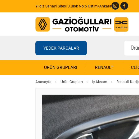
Yıldız Sanayi Sitesi 3.Blok No:5 Ostim/Ankara
YEDEK PARÇALAR
ÜRÜN GRUPLARI
RENAULT
CLI
Anasayfa
Ürün Grupları
İç Aksam
Renault Kadj