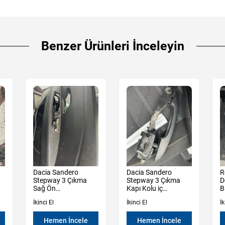
Benzer Ürünleri İnceleyin
Dacia Sandero
Dacia Sandero
R
Stepway 3 Çıkma
Stepway 3 Çıkma
D
Sağ Ön
Kapı Kolu iç
B
Kapı Döşemesi
Mekanızması
İkinci El
İkinci El
İk
Hemen İncele
Hemen İncele