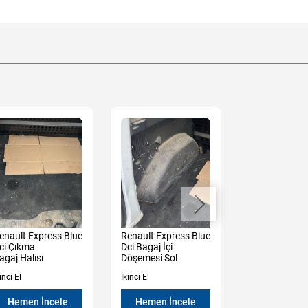
enault Express Blue
Renault Express Blue
Renault Expre
ci Çıkma
Dci Bagaj İçi
Dci Çıkma
agaj Halısı
Döşemesi Sol
Radyo Teyp
inci El
İkinci El
İkinci El
Hemen İncele
Hemen İncele
Hemen İn