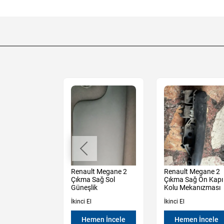
t Megane 2
Renault Megane 2
Renault Megane 2
lcu Hava
Çıkma Sağ Sol
Çıkma Sağ Ön Kapı
Güneşlik
Kolu Mekanızması
İkinci El
İkinci El
en İncele
Hemen İncele
Hemen İncele