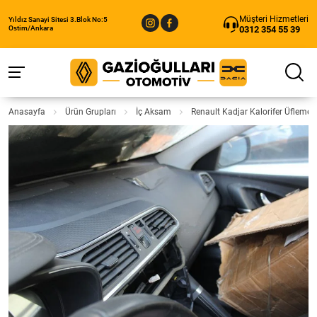
Müşteri Hizmetleri
Yıldız Sanayi Sitesi 3.Blok No:5
0312 354 55 39
Ostim/Ankara
Anasayfa
Ürün Grupları
İç Aksam
Renault Kadjar Kalorifer Üfleme 