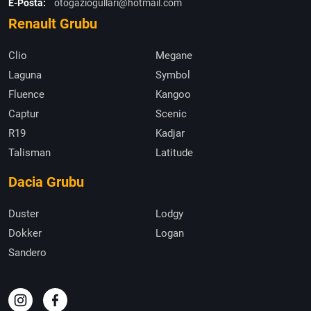
E-Posta:
otogaziogullari@hotmail.com
Renault Grubu
Clio
Megane
Laguna
Symbol
Fluence
Kangoo
Captur
Scenic
R19
Kadjar
Talisman
Latitude
Dacia Grubu
Duster
Lodgy
Dokker
Logan
Sandero