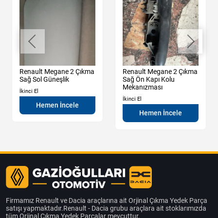
Renault Megane 2 Çıkma
Renault Megane 2 Çıkma
Sağ Sol Güneşlik
Sağ Ön Kapı Kolu
Mekanızması
İkinci El
İkinci El
Hemen İncele
Hemen İncele
Firmamız Renault ve Dacia araçlarına ait Orjinal Çıkma Yedek Parça
satışı yapmaktadır.Renault - Dacia grubu araçlara ait stoklarımızda
tüm Orjinal Çıkma Yedek Parçalar mevcuttur.