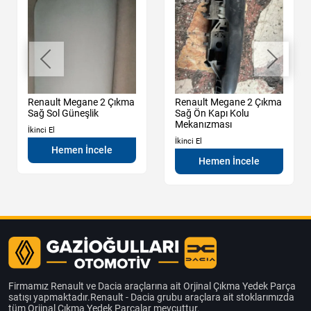
Renault Megane 2 Çıkma
Renault Megane 2 Çıkma
Sağ Sol Güneşlik
Sağ Ön Kapı Kolu
Mekanızması
İkinci El
İkinci El
Hemen İncele
Hemen İncele
Firmamız Renault ve Dacia araçlarına ait Orjinal Çıkma Yedek Parça
satışı yapmaktadır.Renault - Dacia grubu araçlara ait stoklarımızda
tüm Orjinal Çıkma Yedek Parçalar mevcuttur.