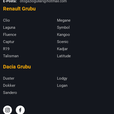
E-Posta:
otogaziogullari@hotmail.com
Renault Grubu
Clio
Megane
Laguna
Symbol
Fluence
Kangoo
Captur
Scenic
R19
Kadjar
Talisman
Latitude
Dacia Grubu
Duster
Lodgy
Dokker
Logan
Sandero