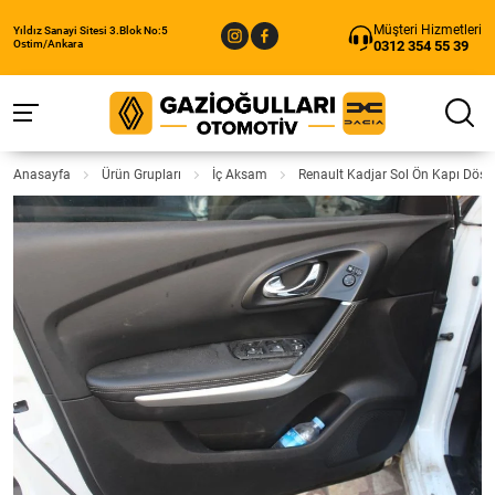
Müşteri Hizmetleri
Yıldız Sanayi Sitesi 3.Blok No:5
0312 354 55 39
Ostim/Ankara
Anasayfa
Ürün Grupları
İç Aksam
Renault Kadjar Sol Ön Kapı Döşe