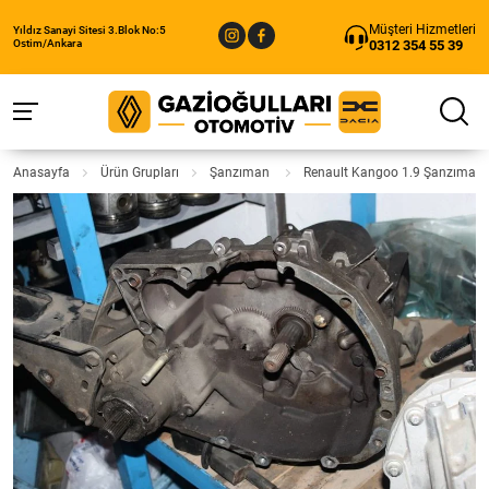
Müşteri Hizmetleri
Yıldız Sanayi Sitesi 3.Blok No:5
0312 354 55 39
Ostim/Ankara
Anasayfa
Ürün Grupları
Şanzıman
Renault Kangoo 1.9 Şanzıman