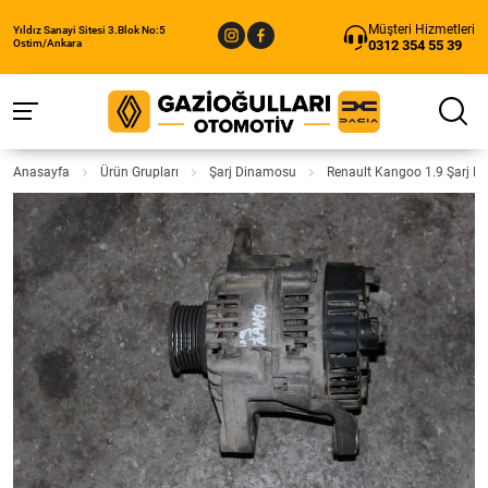
Müşteri Hizmetleri
Yıldız Sanayi Sitesi 3.Blok No:5
0312 354 55 39
Ostim/Ankara
Anasayfa
Ürün Grupları
Şarj Dinamosu
Renault Kangoo 1.9 Şarj 