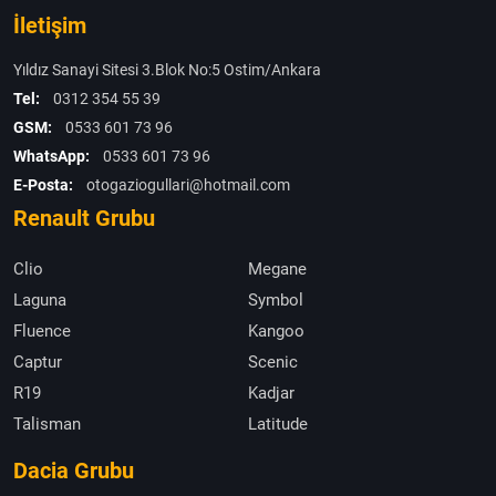
İletişim
Yıldız Sanayi Sitesi 3.Blok No:5 Ostim/Ankara
Tel:
0312 354 55 39
GSM:
0533 601 73 96
WhatsApp:
0533 601 73 96
E-Posta:
otogaziogullari@hotmail.com
Renault Grubu
Clio
Megane
Laguna
Symbol
Fluence
Kangoo
Captur
Scenic
R19
Kadjar
Talisman
Latitude
Dacia Grubu