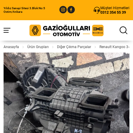
Müşteri Hizmetleri
Yıldız Sanayi Sitesi 3.Blok No:5
0312 354 55 39
Ostim/Ankara
Anasayfa
Ürün Grupları
Diğer Çıkma Parçalar
Renault Kangoo 3-4 