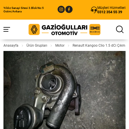
Müşteri Hizmetleri
Yıldız Sanayi Sitesi 3.Blok No:5
0312 354 55 39
Ostim/Ankara
Anasayfa
Ürün Grupları
Motor
Renault Kangoo Clio 1.5 dCi Çıkma 