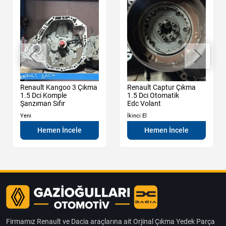
Renault Kangoo 3 Çıkma
Renault Captur Çıkma
1.5 Dci Komple
1.5 Dci Otomatik
Şanzıman Sıfır
Edc Volant
Yeni
İkinci El
Hemen İncele
Hemen İncele
Firmamız Renault ve Dacia araçlarına ait Orjinal Çıkma Yedek Parça