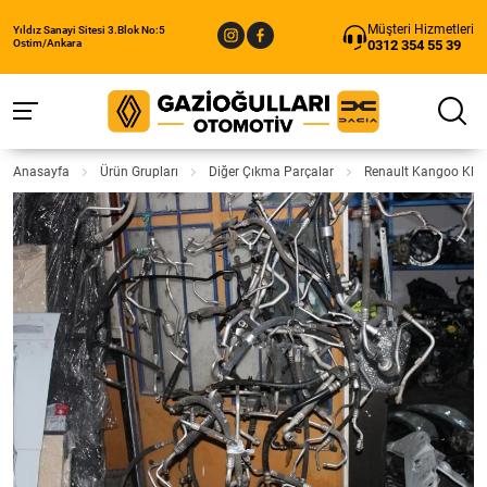
Müşteri Hizmetleri
Yıldız Sanayi Sitesi 3.Blok No:5
0312 354 55 39
Ostim/Ankara
Anasayfa
Ürün Grupları
Diğer Çıkma Parçalar
Renault Kangoo Klim