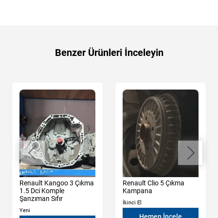
Benzer Ürünleri İnceleyin
Renault Kangoo 3 Çıkma
Renault Clio 5 Çıkma
1.5 Dci Komple
Kampana
Şanzıman Sıfır
İkinci El
Yeni
Hemen İncele