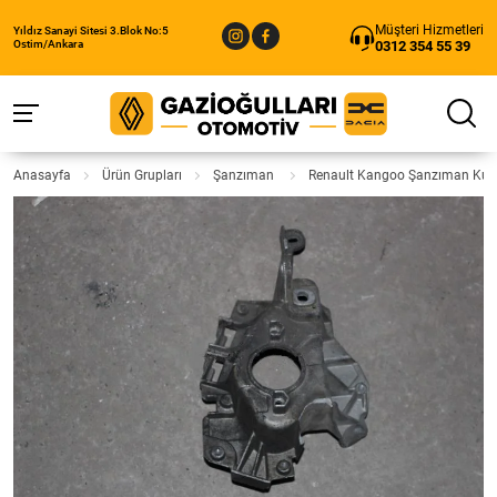
Müşteri Hizmetleri
Yıldız Sanayi Sitesi 3.Blok No:5
0312 354 55 39
Ostim/Ankara
Anasayfa
Ürün Grupları
Şanzıman
Renault Kangoo Şanzıman Kul