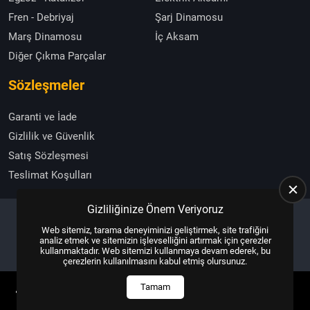
Fren - Debriyaj
Şarj Dinamosu
Marş Dinamosu
İç Aksam
Diğer Çıkma Parçalar
Sözleşmeler
Garanti ve İade
Gizlilik ve Güvenlik
Satış Sözleşmesi
Teslimat Koşulları
Gizliliğinize Önem Veriyoruz
Web sitemiz, tarama deneyiminizi geliştirmek, site trafiğini
Copyright © 2025, All Right Reserved
US YAZILIM
analiz etmek ve sitemizin işlevselliğini artırmak için çerezler
kullanmaktadır. Web sitemizi kullanmaya devam ederek, bu
çerezlerin kullanılmasını kabul etmiş olursunuz.
Tamam
ANASAYFA
HEMEN ARA
İLETIŞIM