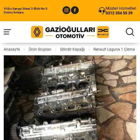
Müşteri Hizmetleri
Yıldız Sanayi Sitesi 3.Blok No:5
0312 354 55 39
Ostim/Ankara
Anasayfa
Ürün Grupları
Silindir Kapağı
Renault Laguna 1 Çıkma 2.0