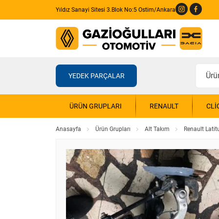
Yıldız Sanayi Sitesi 3.Blok No:5 Ostim/Ankara
YEDEK PARÇALAR
ÜRÜN GRUPLARI
RENAULT
CLI
Anasayfa
Ürün Grupları
Alt Takım
Renault Latit