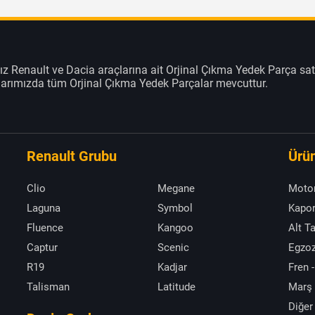
z Renault ve Dacia araçlarına ait Orjinal Çıkma Yedek Parça sat
klarımızda tüm Orjinal Çıkma Yedek Parçalar mevcuttur.
Renault Grubu
Ürün
Clio
Megane
Moto
Laguna
Symbol
Kapor
Fluence
Kangoo
Alt T
Captur
Scenic
Egzoz
R19
Kadjar
Fren -
Talisman
Latitude
Marş
Diğer