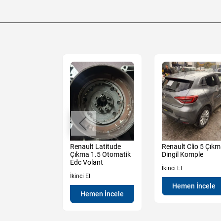
Dokker Lodgy
Renault Latitude
Renault Clio 5 Çık
1.5 Dci Turbo
Çıkma 1.5 Otomatik
Dingil Komple
mu Borusu
Edc Volant
İkinci El
İkinci El
Hemen İncele
en İncele
Hemen İncele