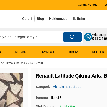
Garanti ve İade
Te
Galeri
Blog
Hakkımızda
İletişim
Whatsapp
0532 16
O
MEGANE
SYMBOL
DACIA
DUSTER
ude Çıkma Arka Beşik Viraj Demiri
Renault Latitude Çıkma Arka B
Kategori:
Alt Takım
,
Latitude
Durumu:
İkinci El
Stok Durumu:
Stokta Var