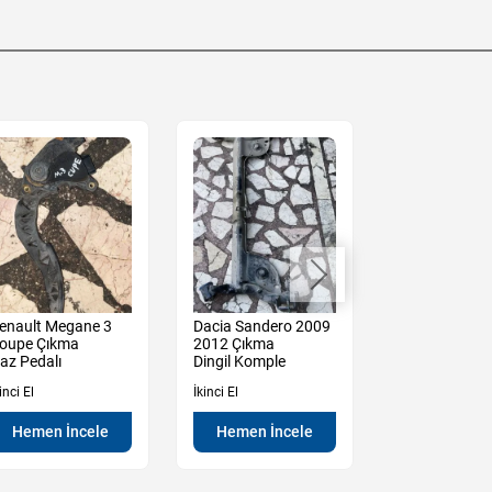
enault Megane 3
Dacia Sandero 2009
Renault Mega
oupe Çıkma
2012 Çıkma
Çıkma 1.3 tce
az Pedalı
Dingil Komple
Zincir Kapağı
inci El
İkinci El
İkinci El
Hemen İncele
Hemen İncele
Hemen İn