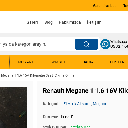
Garanti ve İade
Te
Galeri
Blog
Hakkımızda
İletişim
Whatsapp
0532 16
O
MEGANE
SYMBOL
DACIA
DUSTER
 Megane 1 1.6 16V Kilometre Saati Çıkma Orjinal
Renault Megane 1 1.6 16V Kil
Kategori:
Elektrik Aksamı
,
Megane
Durumu:
İkinci El
Stok Durumu:
Stokta Var