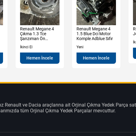
Renault Megane 4
Renault Megane 4
R
Çıkma 1.3 Tce
1.5 Blue Dci Motor
J
Şanzıman Ön
Komple Adblue Sıfır
İk
Muhafaza Kutu
İkinci El
Yeni
Hemen İncele
Hemen İncele
z Renault ve Dacia araçlarına ait Orjinal Çıkma Yedek Parça sat
klarımızda tüm Orjinal Çıkma Yedek Parçalar mevcuttur.