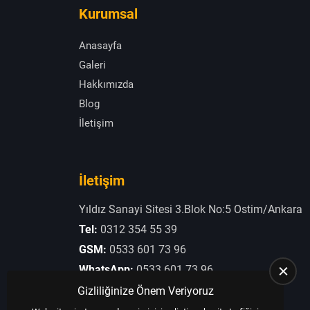
Kurumsal
Anasayfa
Galeri
Hakkımızda
Blog
İletişim
İletişim
Yıldız Sanayi Sitesi 3.Blok No:5 Ostim/Ankara
Tel:
0312 354 55 39
GSM:
0533 601 73 96
WhatsApp:
0533 601 73 96
E-Posta:
otogaziogullari@hotmail.com
Gizliliğinize Önem Veriyoruz