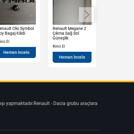
enault Clio Symbol
Renault Megane 2
Renault Mega
oy Bagaj Kilidi
Çıkma Sağ Sol
Çıkma Sağ ön
Güneşlik
Cam Krikosu
inci El
İkinci El
İkinci El
Hemen İncele
Hemen İncele
Hemen İn
ışı yapmaktadır.Renault - Dacia grubu araçlara