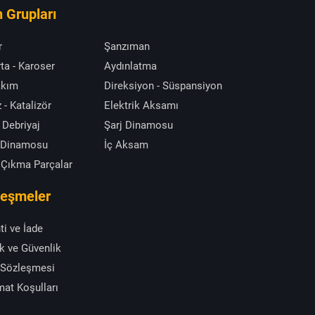
 Grupları
r
Şanzıman
ta - Karoser
Aydınlatma
akım
Direksiyon - Süspansiyon
 - Katalizör
Elektrik Aksamı
 Debriyaj
Şarj Dinamosu
 Dinamosu
İç Aksam
 Çıkma Parçalar
leşmeler
ti ve İade
ik ve Güvenlik
 Sözleşmesi
mat Koşulları