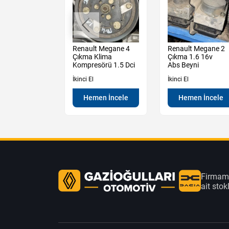
t Megane 2
Renault Megane 4
Renault Megane 2
Sağ Sol Arka
Çıkma Klima
Çıkma 1.6 16v
amı
Kompresörü 1.5 Dci
Abs Beyni
İkinci El
İkinci El
en İncele
Hemen İncele
Hemen İncele
Firmamı
ait sto