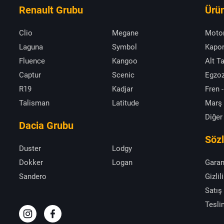
Renault Grubu
Ürün
Clio
Megane
Moto
Laguna
Symbol
Kapor
Fluence
Kangoo
Alt T
Captur
Scenic
Egzoz
R19
Kadjar
Fren -
Talisman
Latitude
Marş
Diğer
Dacia Grubu
Söz
Duster
Lodgy
Dokker
Logan
Garan
Sandero
Gizlil
Satış
Tesli