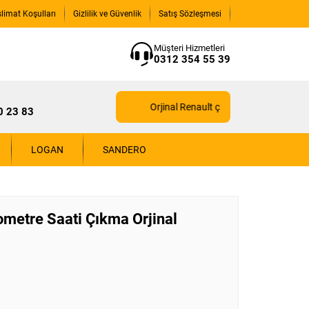
slimat Koşulları
Gizlilik ve Güvenlik
Satış Sözleşmesi
Müşteri Hizmetleri
0312 354 55 39
Orjinal Renault çıkma yedek parçaları içi
0 23 83
LOGAN
SANDERO
ometre Saati Çıkma Orjinal