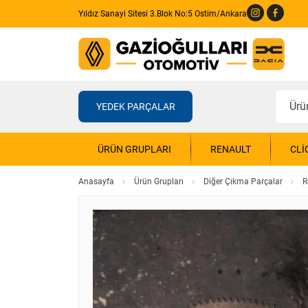
Yıldız Sanayi Sitesi 3.Blok No:5 Ostim/Ankara
YEDEK PARÇALAR
ÜRÜN GRUPLARI
RENAULT
CLI
Anasayfa
Ürün Grupları
Diğer Çıkma Parçalar
R