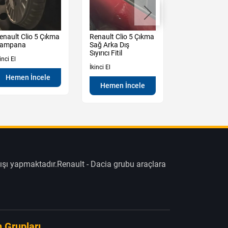
enault Clio 5 Çıkma
Renault Clio 5 Çıkma
Renault Mega
ampana
Sağ Arka Dış
Çıkma Sağ So
Sıyırıcı Fitil
Güneşlik
inci El
İkinci El
İkinci El
Hemen İncele
Hemen İncele
Hemen İn
ışı yapmaktadır.Renault - Dacia grubu araçlara
 Grupları