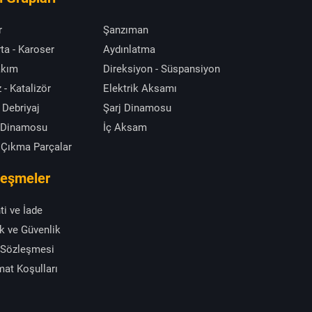
r
Şanzıman
ta - Karoser
Aydınlatma
akım
Direksiyon - Süspansiyon
 - Katalizör
Elektrik Aksamı
 Debriyaj
Şarj Dinamosu
 Dinamosu
İç Aksam
 Çıkma Parçalar
leşmeler
ti ve İade
ik ve Güvenlik
 Sözleşmesi
mat Koşulları