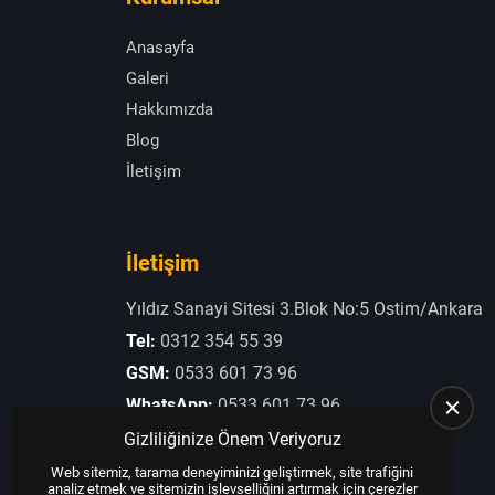
Anasayfa
Galeri
Hakkımızda
Blog
İletişim
İletişim
Yıldız Sanayi Sitesi 3.Blok No:5 Ostim/Ankara
Tel:
0312 354 55 39
GSM:
0533 601 73 96
WhatsApp:
0533 601 73 96
E-Posta:
otogaziogullari@hotmail.com
Gizliliğinize Önem Veriyoruz
Web sitemiz, tarama deneyiminizi geliştirmek, site trafiğini
analiz etmek ve sitemizin işlevselliğini artırmak için çerezler