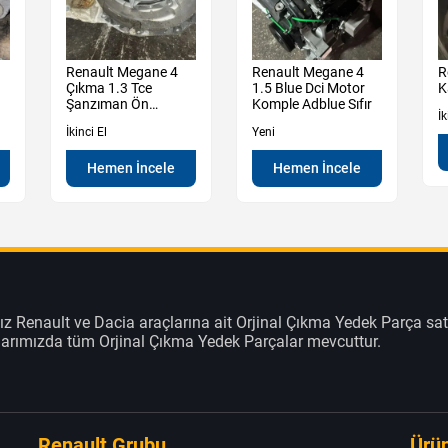
Renault Megane 4
Renault Megane 4
R
Çıkma 1.3 Tce
1.5 Blue Dci Motor
K
Şanzıman Ön
Komple Adblue Sıfır
İk
Muhafaza Kutu
İkinci El
Yeni
Hemen İncele
Hemen İncele
z Renault ve Dacia araçlarına ait Orjinal Çıkma Yedek Parça sat
klarımızda tüm Orjinal Çıkma Yedek Parçalar mevcuttur.
Renault Grubu
Ürün