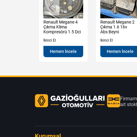
t Megane 2
Renault Megane 4
Renault Megane 2
Kalorifer
Çıkma Klima
Çıkma 1.6 16v
 Kazanı
Kompresörü 1.5 Dci
Abs Beyni
İkinci El
İkinci El
en İncele
Hemen İncele
Hemen İncele
Firmamı
ait sto
Kurumsal