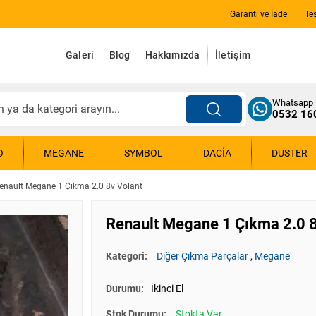
Garanti ve İade
Te
Galeri
Blog
Hakkımızda
İletişim
Whatsapp
0532 16
O
MEGANE
SYMBOL
DACIA
DUSTER
enault Megane 1 Çıkma 2.0 8v Volant
Renault Megane 1 Çıkma 2.0 8
Kategori:
Diğer Çıkma Parçalar
,
Megane
Durumu:
İkinci El
Stok Durumu:
Stokta Var