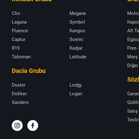
Clio
Megane
Moto
Laguna
Symbol
Kapor
Fluence
Kangoo
Alt T
Captur
Scenic
Egzoz
R19
Kadjar
Fren -
Talisman
Latitude
Marş
Diğer
Dacia Grubu
Söz
Duster
Lodgy
Dokker
Logan
Garan
Sandero
Gizlil
Satış
Tesli