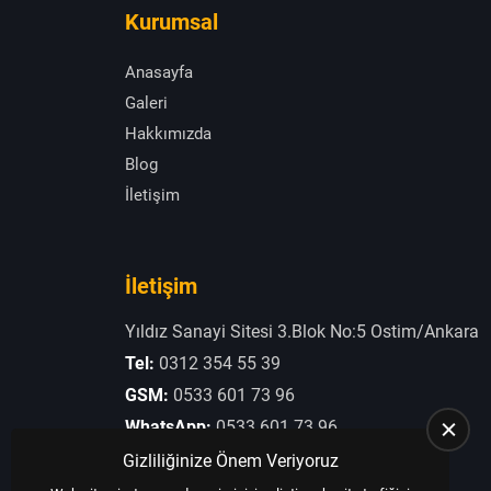
Kurumsal
Anasayfa
Galeri
Hakkımızda
Blog
İletişim
İletişim
Yıldız Sanayi Sitesi 3.Blok No:5 Ostim/Ankara
Tel:
0312 354 55 39
GSM:
0533 601 73 96
WhatsApp:
0533 601 73 96
E-Posta:
otogaziogullari@hotmail.com
Gizliliğinize Önem Veriyoruz