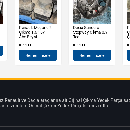
Renault Megane 2
Dacia Sandero
R
Çıkma 1.6 16v
Stepway Çıkma 0.9
Ç
Abs Beyni
Tce
Ş
Şanzıman Manuel
M
İkinci El
İkinci El
İk
Hemen İncele
Hemen İncele
z Renault ve Dacia araçlarına ait Orjinal Çıkma Yedek Parça sat
klarımızda tüm Orjinal Çıkma Yedek Parçalar mevcuttur.