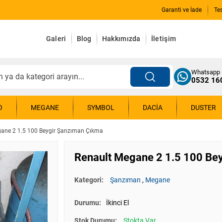
Garanti ve İade
Te
Galeri
Blog
Hakkımızda
İletişim
Whatsapp
0532 16
O
MEGANE
SYMBOL
DACIA
DUSTER
gane 2 1.5 100 Beygir Şanzıman Çıkma
Renault Megane 2 1.5 100 Be
Kategori:
Şanzıman
,
Megane
Durumu:
İkinci El
Stok Durumu:
Stokta Var