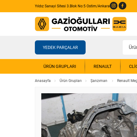
Yıldız Sanayi Sitesi 3.Blok No:5 Ostim/Ankara
YEDEK PARÇALAR
ÜRÜN GRUPLARI
RENAULT
CLI
Anasayfa
Ürün Grupları
Şanzıman
Renault Me