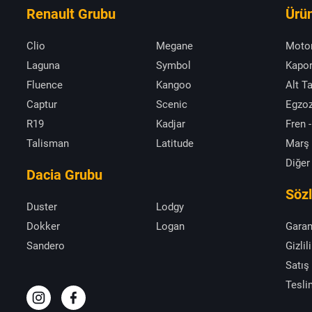
Renault Grubu
Ürün
Clio
Megane
Moto
Laguna
Symbol
Kapor
Fluence
Kangoo
Alt T
Captur
Scenic
Egzoz
R19
Kadjar
Fren -
Talisman
Latitude
Marş
Diğer
Dacia Grubu
Söz
Duster
Lodgy
Dokker
Logan
Garan
Sandero
Gizlil
Satış
Tesli