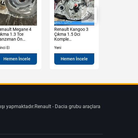
enault Megane 4
Renault Kangoo 3
Dacia Duster 
ıkma 1.3 Tce
Çıkma 1.5 Dci
Çıkma 1.3 Tce
anzıman Ön
Komple
Şanzıman Ko
uhafaza Kutu
Şanzıman Sıfır
inci El
Yeni
İkinci El
Hemen İncele
Hemen İncele
Hemen İn
ışı yapmaktadır.Renault - Dacia grubu araçlara