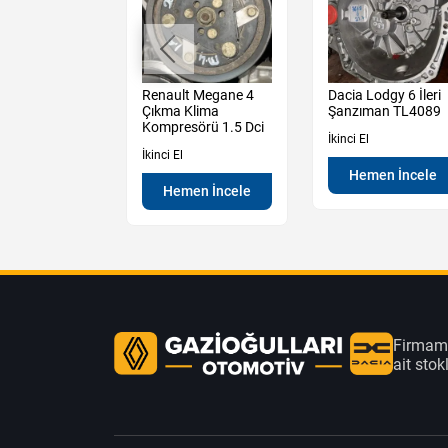
t Megane 2
Renault Megane 4
Dacia Lodgy 6 İleri
sağ Ön Kapı
Çıkma Klima
Şanzıman TL4089
ili
Kompresörü 1.5 Dci
İkinci El
İkinci El
Hemen İncele
en İncele
Hemen İncele
Firmamı
ait sto