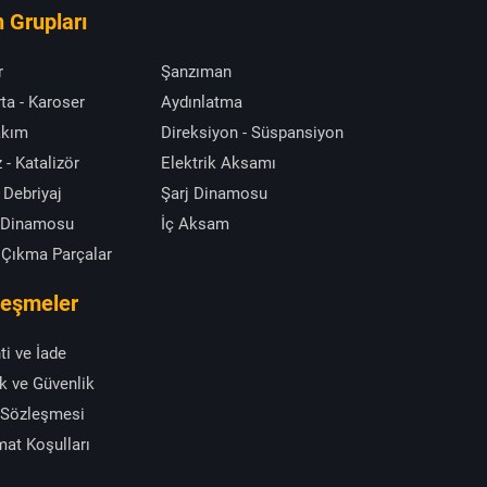
 Grupları
r
Şanzıman
ta - Karoser
Aydınlatma
akım
Direksiyon - Süspansiyon
 - Katalizör
Elektrik Aksamı
 Debriyaj
Şarj Dinamosu
 Dinamosu
İç Aksam
 Çıkma Parçalar
leşmeler
ti ve İade
ik ve Güvenlik
 Sözleşmesi
mat Koşulları