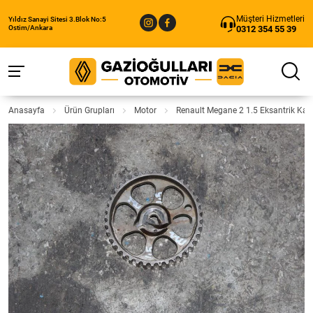
Müşteri Hizmetleri
Yıldız Sanayi Sitesi 3.Blok No:5
0312 354 55 39
Ostim/Ankara
Anasayfa
Ürün Grupları
Motor
Renault Megane 2 1.5 Eksantrik Kas