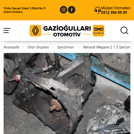
Müşteri Hizmetleri
Yıldız Sanayi Sitesi 3.Blok No:5
0312 354 55 39
Ostim/Ankara
Anasayfa
Ürün Grupları
Şanzıman
Renault Megane 2 1.5 Şanzıman