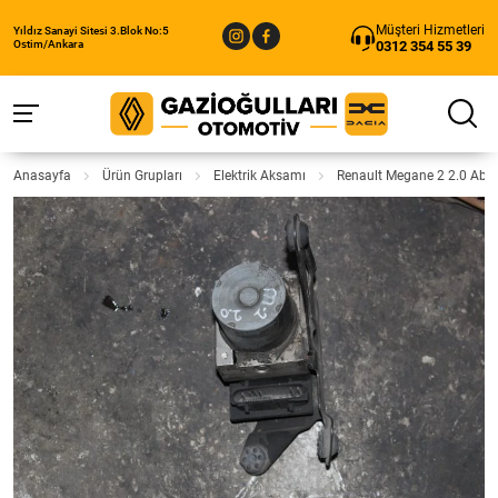
Müşteri Hizmetleri
Yıldız Sanayi Sitesi 3.Blok No:5
0312 354 55 39
Ostim/Ankara
Anasayfa
Ürün Grupları
Elektrik Aksamı
Renault Megane 2 2.0 Abs 