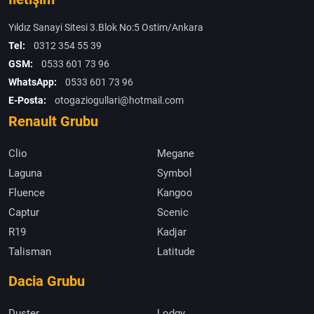
Yıldız Sanayi Sitesi 3.Blok No:5 Ostim/Ankara
Tel:
0312 354 55 39
GSM:
0533 601 73 96
WhatsApp:
0533 601 73 96
E-Posta:
otogaziogullari@hotmail.com
Renault Grubu
Clio
Megane
Laguna
Symbol
Fluence
Kangoo
Captur
Scenic
R19
Kadjar
Talisman
Latitude
Dacia Grubu
Duster
Lodgy