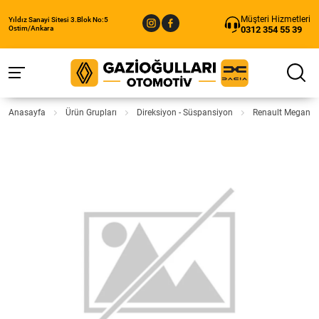
Müşteri Hizmetleri
Yıldız Sanayi Sitesi 3.Blok No:5
0312 354 55 39
Ostim/Ankara
Anasayfa
Ürün Grupları
Direksiyon - Süspansiyon
Renault Megane 2