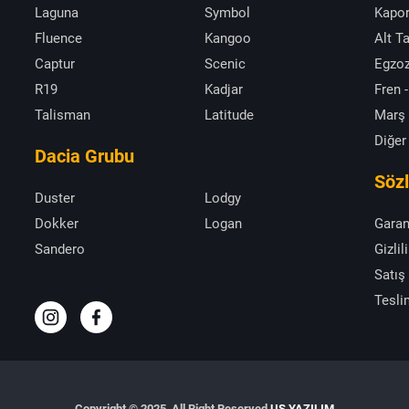
Laguna
Symbol
Kapor
Fluence
Kangoo
Alt T
Captur
Scenic
Egzoz
R19
Kadjar
Fren -
Talisman
Latitude
Marş
Diğer
Dacia Grubu
Söz
Duster
Lodgy
Dokker
Logan
Garan
Sandero
Gizlil
Satış
Tesli
Copyright © 2025, All Right Reserved
US YAZILIM