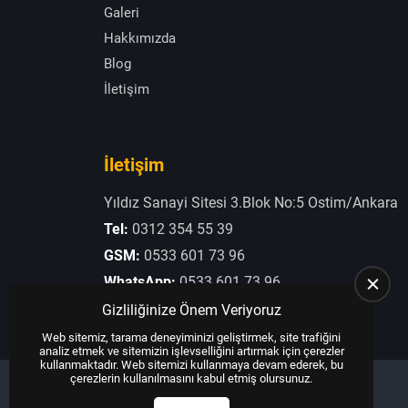
Galeri
Hakkımızda
Blog
İletişim
İletişim
Yıldız Sanayi Sitesi 3.Blok No:5 Ostim/Ankara
Tel:
0312 354 55 39
GSM:
0533 601 73 96
WhatsApp:
0533 601 73 96
E-Posta:
otogaziogullari@hotmail.com
Gizliliğinize Önem Veriyoruz
Web sitemiz, tarama deneyiminizi geliştirmek, site trafiğini
analiz etmek ve sitemizin işlevselliğini artırmak için çerezler
kullanmaktadır. Web sitemizi kullanmaya devam ederek, bu
çerezlerin kullanılmasını kabul etmiş olursunuz.