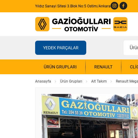
Yıldız Sanayi Sitesi 3.Blok No:5 Ostim/Ankara
YEDEK PARÇALAR
ÜRÜN GRUPLARI
RENAULT
CLI
Anasayfa
Ürün Grupları
Alt Takım
Renault Mega