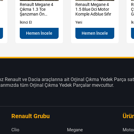
Renault Megane 4
Renault Megane 4
R
Çıkma 1.3 Tce
1.5 Blue Dci Motor
Ç
Şanzıman Ön
Komple Adblue Sıfır
G
Muhafaza Kutu
İkinci El
Yeni
İk
Hemen İncele
Hemen İncele
z Renault ve Dacia araçlarına ait Orjinal Çıkma Yedek Parça sat
klarımızda tüm Orjinal Çıkma Yedek Parçalar mevcuttur.
Renault Grubu
Ürün
Clio
Megane
Moto