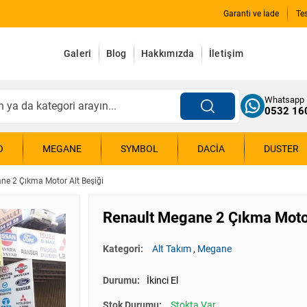
Garanti ve İade
Te
Galeri
Blog
Hakkımızda
İletişim
Whatsapp
0532 16
O
MEGANE
SYMBOL
DACIA
DUSTER
ne 2 Çıkma Motor Alt Beşiği
Renault Megane 2 Çıkma Motor
Kategori:
Alt Takım
,
Megane
Durumu:
İkinci El
Stok Durumu:
Stokta Var