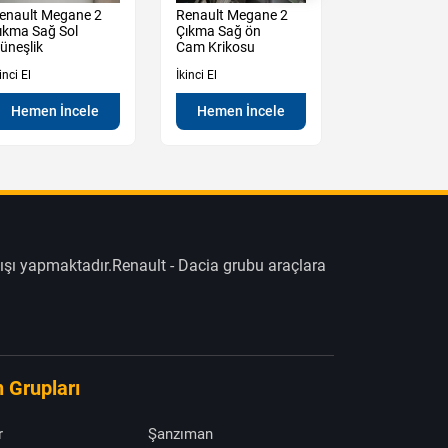
enault Megane 2
Renault Megane 2
Renault Mega
ıkma Sağ Sol
Çıkma Sağ ön
Çıkma Sağ Ön
üneşlik
Cam Krikosu
Kolu Mekanız
inci El
İkinci El
İkinci El
Hemen İncele
Hemen İncele
Hemen İn
ışı yapmaktadır.Renault - Dacia grubu araçlara
 Grupları
r
Şanzıman