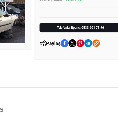
Telefonla Sipariş: 0533 601 73 96
Paylaş
Ğİ