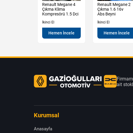
t Megane 4
Renault Megane 4
Renault Megane 2
 Sedan
Çıkma Klima
Çıkma 1.6 16v
Tampon
Kompresörü 1.5 Dci
Abs Beyni
İkinci El
İkinci El
en İncele
Hemen İncele
Hemen İncele
Firmamı
ait sto
Kurumsal
Anasayfa