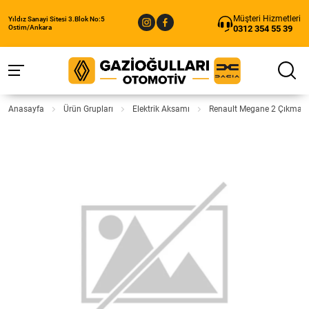
Müşteri Hizmetleri
Yıldız Sanayi Sitesi 3.Blok No:5
0312 354 55 39
Ostim/Ankara
Anasayfa
Ürün Grupları
Elektrik Aksamı
Renault Megane 2 Çıkma S