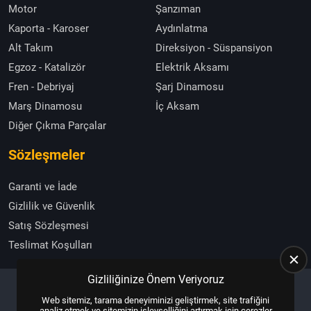
Motor
Şanzıman
Kaporta - Karoser
Aydınlatma
Alt Takım
Direksiyon - Süspansiyon
Egzoz - Katalizör
Elektrik Aksamı
Fren - Debriyaj
Şarj Dinamosu
Marş Dinamosu
İç Aksam
Diğer Çıkma Parçalar
Sözleşmeler
Garanti ve İade
Gizlilik ve Güvenlik
Satış Sözleşmesi
Teslimat Koşulları
Gizliliğinize Önem Veriyoruz
Web sitemiz, tarama deneyiminizi geliştirmek, site trafiğini
Copyright © 2025, All Right Reserved
US YAZILIM
analiz etmek ve sitemizin işlevselliğini artırmak için çerezler