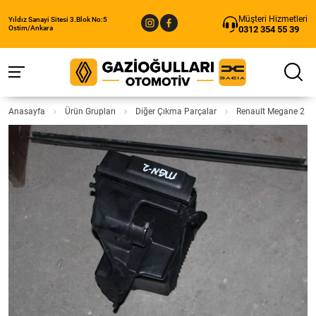
Müşteri Hizmetleri
Yıldız Sanayi Sitesi 3.Blok No:5
0312 354 55 39
Ostim/Ankara
Anasayfa
Ürün Grupları
Diğer Çıkma Parçalar
Renault Megane 2 Ha