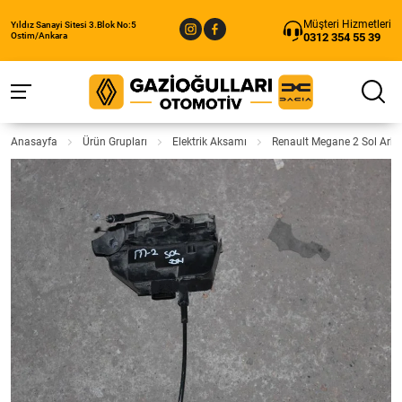
Müşteri Hizmetleri
Yıldız Sanayi Sitesi 3.Blok No:5
0312 354 55 39
Ostim/Ankara
Anasayfa
Ürün Grupları
Elektrik Aksamı
Renault Megane 2 Sol Arka 