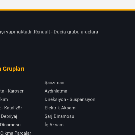
ışı yapmaktadır.Renault - Dacia grubu araçlara
 Grupları
r
Şanzıman
ta - Karoser
Aydınlatma
akım
Direksiyon - Süspansiyon
 - Katalizör
Elektrik Aksamı
 Debriyaj
Şarj Dinamosu
 Dinamosu
İç Aksam
 Çıkma Parçalar