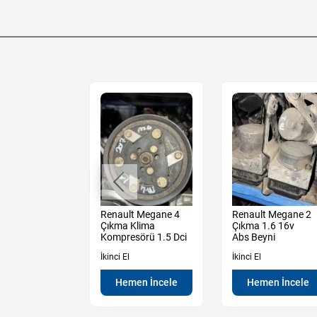
t Megane 2
Renault Megane 4
Renault Megane 2
Sağ Sol Arka
Çıkma Klima
Çıkma 1.6 16v
amı
Kompresörü 1.5 Dci
Abs Beyni
İkinci El
İkinci El
en İncele
Hemen İncele
Hemen İncele