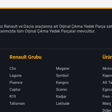
z Renault ve Dacia araçlarına ait Orjinal Çıkma Yedek Parça sat
klarımızda tüm Orjinal Çıkma Yedek Parçalar mevcuttur.
Renault Grubu
Ürün
Clio
Megane
Moto
Laguna
Symbol
Kapor
Fluence
Kangoo
Alt T
Captur
Scenic
Egzoz
R19
Kadjar
Fren -
Talisman
Latitude
Marş
Diğer