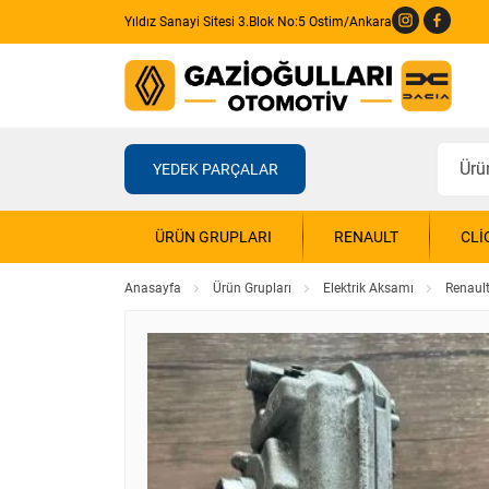
Yıldız Sanayi Sitesi 3.Blok No:5 Ostim/Ankara
YEDEK PARÇALAR
ÜRÜN GRUPLARI
RENAULT
CLI
Anasayfa
Ürün Grupları
Elektrik Aksamı
Renaul