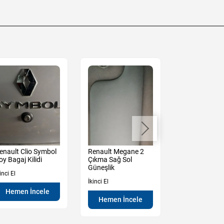
enault Clio Symbol
Renault Megane 2
Renault Mega
oy Bagaj Kilidi
Çıkma Sağ Sol
Çıkma Sağ ön
Güneşlik
Cam Krikosu
inci El
İkinci El
İkinci El
Hemen İncele
Hemen İncele
Hemen İn