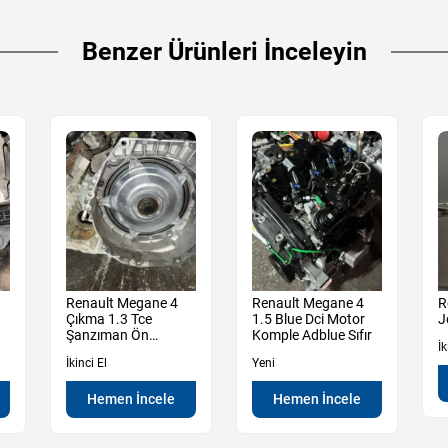
Benzer Ürünleri İnceleyin
Renault Megane 4
Renault Megane 4
R
Çıkma 1.3 Tce
1.5 Blue Dci Motor
J
Şanzıman Ön
Komple Adblue Sıfır
İk
Muhafaza Kutu
İkinci El
Yeni
Hemen İncele
Hemen İncele