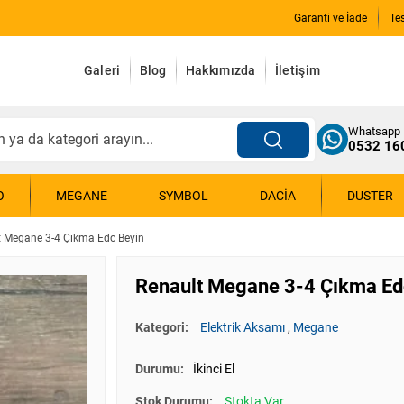
Garanti ve İade
Te
Galeri
Blog
Hakkımızda
İletişim
Whatsapp
0532 16
O
MEGANE
SYMBOL
DACIA
DUSTER
t Megane 3-4 Çıkma Edc Beyin
Renault Megane 3-4 Çıkma Ed
Kategori:
Elektrik Aksamı
,
Megane
Durumu:
İkinci El
Stok Durumu:
Stokta Var