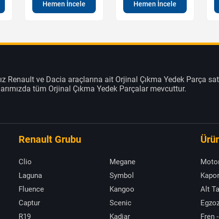
Hemen İncele
Hemen İncele
z Renault ve Dacia araçlarına ait Orjinal Çıkma Yedek Parça sat
klarımızda tüm Orjinal Çıkma Yedek Parçalar mevcuttur.
Renault Grubu
Ürün
Clio
Megane
Moto
Laguna
Symbol
Kapor
Fluence
Kangoo
Alt T
Captur
Scenic
Egzoz
R19
Kadjar
Fren -