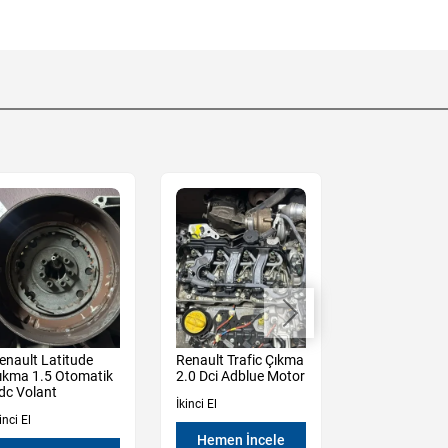
enault Latitude
Renault Trafic Çıkma
Renault Mega
ıkma 1.5 Otomatik
2.0 Dci Adblue Motor
1.5 Blue Dci 
dc Volant
Komple Adblue
İkinci El
inci El
Yeni
Hemen İncele