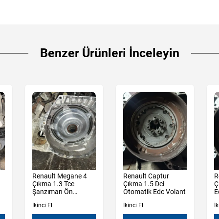
Benzer Ürünleri İnceleyin
Renault Megane 4
Renault Captur
R
Çıkma 1.3 Tce
Çıkma 1.5 Dci
Ç
Şanzıman Ön
Otomatik Edc Volant
E
Muhafaza Kutu
İkinci El
İkinci El
İk