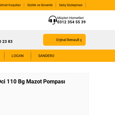
slimat Koşulları
Gizlilik ve Güvenlik
Satış Sözleşmesi
Müşteri Hizmetleri
0312 354 55 39
Orjinal Renault çıkma yedek parçaları için
0 23 83
LOGAN
SANDERO
Dci 110 Bg Mazot Pompası