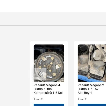
t Megane 2
Renault Megane 4
Renault Megane 2
Göğüs Demiri
Çıkma Klima
Çıkma 1.6 16v
Kompresörü 1.5 Dci
Abs Beyni
İkinci El
İkinci El
en İncele