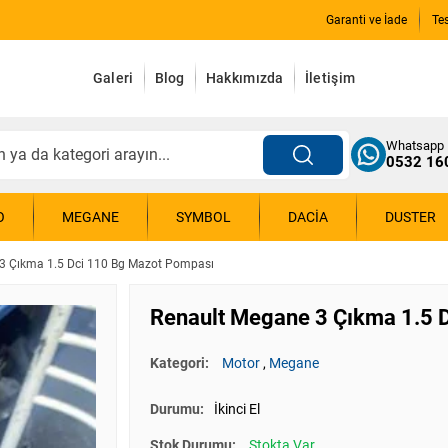
Garanti ve İade
Te
Galeri
Blog
Hakkımızda
İletişim
Whatsapp
0532 16
O
MEGANE
SYMBOL
DACIA
DUSTER
3 Çıkma 1.5 Dci 110 Bg Mazot Pompası
Renault Megane 3 Çıkma 1.5 
Kategori:
Motor
,
Megane
Durumu:
İkinci El
Stok Durumu:
Stokta Var