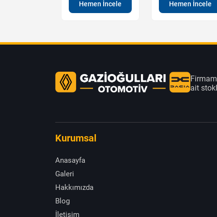
Hemen İncele
Hemen İncele
Firmamı
ait sto
Kurumsal
Anasayfa
Galeri
Hakkımızda
Blog
İletişim