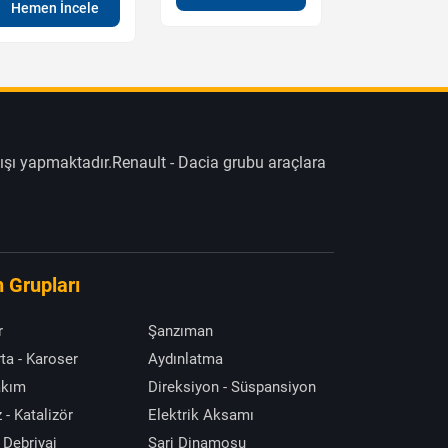
Hemen İncele
Hemen İn
ışı yapmaktadır.Renault - Dacia grubu araçlara
 Grupları
r
Şanzıman
ta - Karoser
Aydınlatma
akım
Direksiyon - Süspansiyon
 - Katalizör
Elektrik Aksamı
 Debriyaj
Şarj Dinamosu