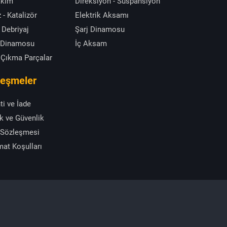
akım
Direksiyon - Süspansiyon
 - Katalizör
Elektrik Aksamı
 Debriyaj
Şarj Dinamosu
 Dinamosu
İç Aksam
 Çıkma Parçalar
leşmeler
ti ve İade
ik ve Güvenlik
 Sözleşmesi
mat Koşulları