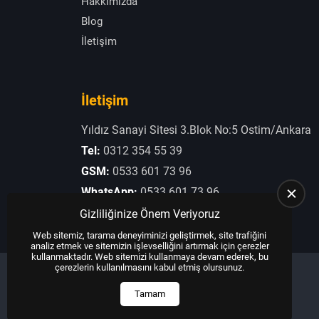
Hakkımızda
Blog
İletişim
İletişim
Yıldız Sanayi Sitesi 3.Blok No:5 Ostim/Ankara
Tel:
0312 354 55 39
GSM:
0533 601 73 96
WhatsApp:
0533 601 73 96
E-Posta:
otogaziogullari@hotmail.com
Gizliliğinize Önem Veriyoruz
Web sitemiz, tarama deneyiminizi geliştirmek, site trafiğini
analiz etmek ve sitemizin işlevselliğini artırmak için çerezler
kullanmaktadır. Web sitemizi kullanmaya devam ederek, bu
çerezlerin kullanılmasını kabul etmiş olursunuz.
Tamam