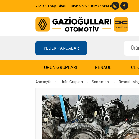
Yıldız Sanayi Sitesi 3.Blok No:5 Ostim/Ankara
YEDEK PARÇALAR
ÜRÜN GRUPLARI
RENAULT
CLI
Anasayfa
Ürün Grupları
Şanzıman
Renault Me