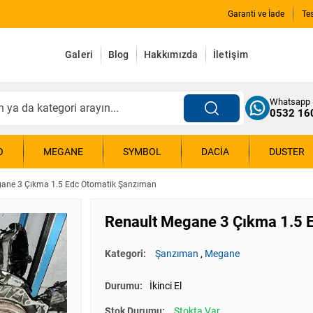
Garanti ve İade
Te
Galeri
Blog
Hakkımızda
İletişim
Whatsapp
0532 16
O
MEGANE
SYMBOL
DACIA
DUSTER
gane 3 Çıkma 1.5 Edc Otomatik Şanzıman
Renault Megane 3 Çıkma 1.5 
Kategori:
Şanzıman
,
Megane
Durumu:
İkinci El
Stok Durumu:
Stokta Var