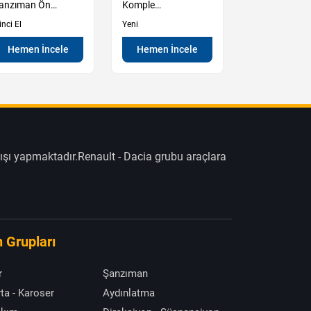
anzıman Ön
Komple
Şanzıman Ko
uhafaza Kutu
Şanzıman Sıfır
inci El
Yeni
İkinci El
Hemen İncele
Hemen İncele
Hemen İn
ışı yapmaktadır.Renault - Dacia grubu araçlara
 Grupları
r
Şanzıman
ta - Karoser
Aydınlatma