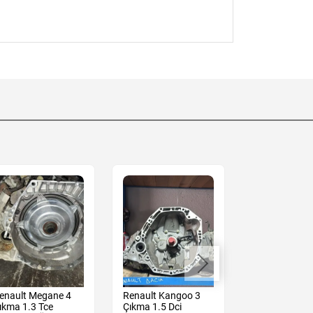
enault Megane 4
Renault Kangoo 3
Dacia Duster 
ıkma 1.3 Tce
Çıkma 1.5 Dci
Çıkma 1.3 Tce