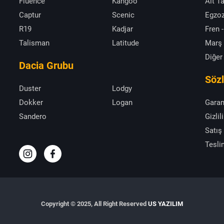
Fluence
Kangoo
Alt T
Captur
Scenic
Egzoz
R19
Kadjar
Fren -
Talisman
Latitude
Marş
Diğer
Dacia Grubu
Söz
Duster
Lodgy
Dokker
Logan
Garan
Sandero
Gizlil
Satış
Tesli
Copyright © 2025, All Right Reserved
US YAZILIM