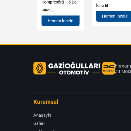
ili
Kompresörü 1.5 Dci
İkinci El
İkinci El
Hemen İncele
en İncele
Hemen İncele
Firmamı
ait sto
Kurumsal
Anasayfa
Galeri