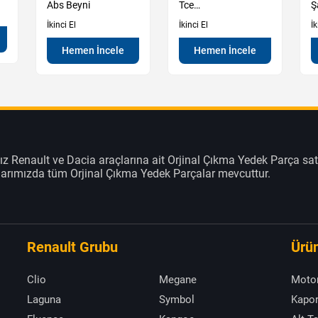
Abs Beyni
Tce
Ş
Şanzıman Manuel
M
İkinci El
İkinci El
İk
Hemen İncele
Hemen İncele
z Renault ve Dacia araçlarına ait Orjinal Çıkma Yedek Parça sat
klarımızda tüm Orjinal Çıkma Yedek Parçalar mevcuttur.
Renault Grubu
Ürün
Clio
Megane
Moto
Laguna
Symbol
Kapor