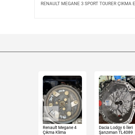
RENAULT MEGANE 3 SPORT TOURER ÇIKMA E
t Megane 2
Renault Megane 4
Dacia Lodgy 6 İleri
sağ Ön Kapı
Çıkma Klima
Şanzıman TL4089