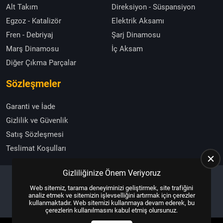
Alt Takım
Direksiyon - Süspansiyon
Egzoz - Katalizör
Elektrik Aksamı
Fren - Debriyaj
Şarj Dinamosu
Marş Dinamosu
İç Aksam
Diğer Çıkma Parçalar
Sözleşmeler
Garanti ve İade
Gizlilik ve Güvenlik
Satış Sözleşmesi
Teslimat Koşulları
Gizliliğinize Önem Veriyoruz
Web sitemiz, tarama deneyiminizi geliştirmek, site trafiğini
Copyright © 2025, All Right Reserved
US YAZILIM
analiz etmek ve sitemizin işlevselliğini artırmak için çerezler
kullanmaktadır. Web sitemizi kullanmaya devam ederek, bu
çerezlerin kullanılmasını kabul etmiş olursunuz.