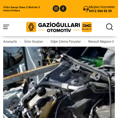
Müşteri Hizmetleri
Yıldız Sanayi Sitesi 3.Blok No:5
0312 354 55 39
Ostim/Ankara
Anasayfa
Ürün Grupları
Diğer Çıkma Parçalar
Renault Megane 3 Ç