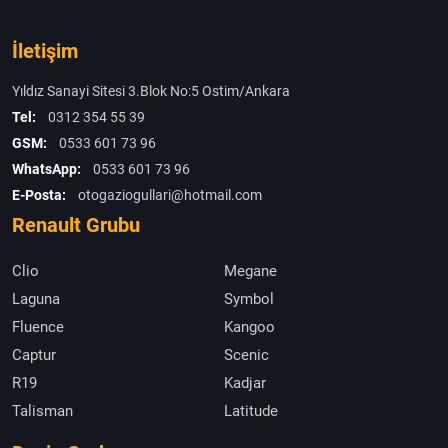
İletişim
Yıldız Sanayi Sitesi 3.Blok No:5 Ostim/Ankara
Tel:
0312 354 55 39
GSM:
0533 601 73 96
WhatsApp:
0533 601 73 96
E-Posta:
otogaziogullari@hotmail.com
Renault Grubu
Clio
Megane
Laguna
Symbol
Fluence
Kangoo
Captur
Scenic
R19
Kadjar
Talisman
Latitude